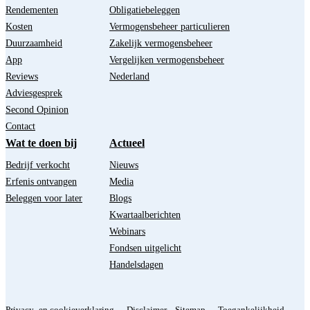
Rendementen
Obligatiebeleggen
Kosten
Vermogensbeheer particulieren
Duurzaamheid
Zakelijk vermogensbeheer
App
Vergelijken vermogensbeheer
Reviews
Nederland
Adviesgesprek
Second Opinion
Contact
Wat te doen bij
Actueel
Bedrijf verkocht
Nieuws
Erfenis ontvangen
Media
Beleggen voor later
Blogs
Kwartaalberichten
Webinars
Fondsen uitgelicht
Handelsdagen
Privacy- en cookieverklaring
Disclaimer
Sitemap
Toegankelijkheid