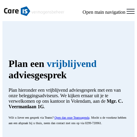
Welcome
to
Open main navigation
All
in
One
Accessibility
screen
reader.
To
start
the
Plan een
vrijblijvend
All
in
adviesgesprek
One
Accessibility
screen
Plan hieronder een vrijblijvend adviesgesprek met een van
reader,
onze beleggingsadviseurs. We kijken ernaar uit je te
press
verwelkomen op ons kantoor in Volendam, aan de
Mgr. C.
"Ctrl
Veermanlaan 1G
.
+
/".
Wilt u liever een gesprek via Teams?
Open dan onze Teamsagenda
. Mocht u de voorkeur hebben
This
aan een afspraak bij u thuis, neem dan contact met ons op via 0299-720961.
shortcut
activates
the