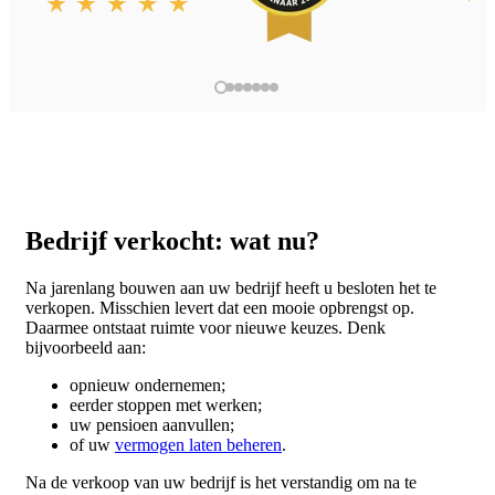
screen
reader
to
help
you
navigate
and
interact
with
the
content.
Bedrijf verkocht: wat nu?
Na jarenlang bouwen aan uw bedrijf heeft u besloten het te
verkopen. Misschien levert dat een mooie opbrengst op.
Daarmee ontstaat ruimte voor nieuwe keuzes. Denk
bijvoorbeeld aan:
opnieuw ondernemen;
eerder stoppen met werken;
uw pensioen aanvullen;
of uw
vermogen laten beheren
.
Na de verkoop van uw bedrijf is het verstandig om na te