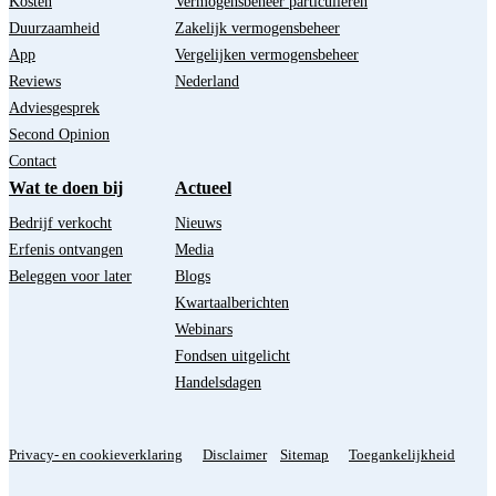
Kosten
Vermogensbeheer particulieren
Duurzaamheid
Zakelijk vermogensbeheer
App
Vergelijken vermogensbeheer
Reviews
Nederland
Adviesgesprek
Second Opinion
Contact
Wat te doen bij
Actueel
Bedrijf verkocht
Nieuws
Erfenis ontvangen
Media
Beleggen voor later
Blogs
Kwartaalberichten
Webinars
Fondsen uitgelicht
Handelsdagen
Privacy- en cookieverklaring
Disclaimer
Sitemap
Toegankelijkheid