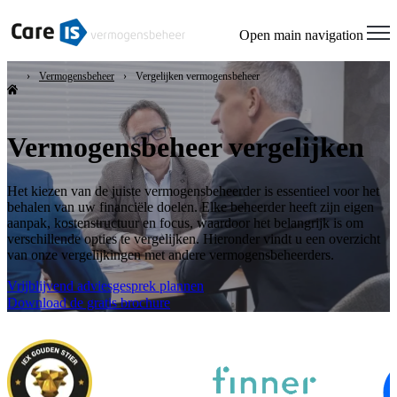
Open main navigation
Vermogensbeheer
Vergelijken vermogensbeheer
Vermogensbeheer vergelijken
Het kiezen van de juiste vermogensbeheerder is essentieel voor het
behalen van uw financiële doelen. Elke beheerder heeft zijn eigen
aanpak, kostenstructuur en focus, waardoor het belangrijk is om
verschillende opties te vergelijken. Hieronder vindt u een overzicht
van onze vergelijkingen met andere vermogensbeheerders.
Vrijblijvend adviesgesprek plannen
Download de gratis brochure