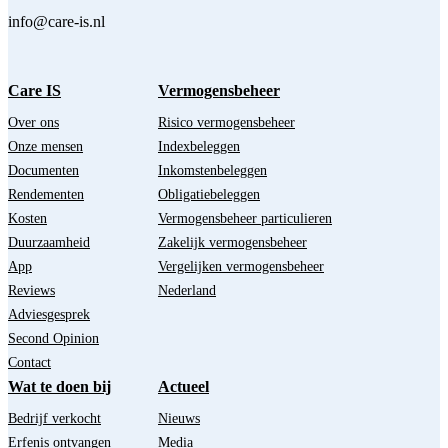
info@care-is.nl
Care IS
Vermogensbeheer
Over ons
Risico vermogensbeheer
Onze mensen
Indexbeleggen
Documenten
Inkomstenbeleggen
Rendementen
Obligatiebeleggen
Kosten
Vermogensbeheer particulieren
Duurzaamheid
Zakelijk vermogensbeheer
App
Vergelijken vermogensbeheer
Reviews
Nederland
Adviesgesprek
Second Opinion
Contact
Wat te doen bij
Actueel
Bedrijf verkocht
Nieuws
Erfenis ontvangen
Media