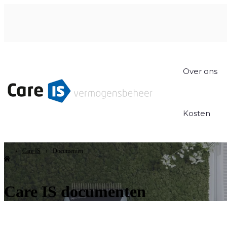
Over ons
Kosten
Care IS
Documenten
Care IS documenten