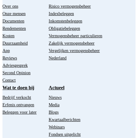
Over ons
Risico vermogensbeheer
Onze mensen
Indexbeleggen
Documenten
Inkomstenbeleggen
Rendementen
Obligatiebeleggen
Kosten
Vermogensbeheer particulieren
Duurzaamheid
Zakelijk vermogensbeheer
App
Vergelijken vermogensbeheer
Reviews
Nederland
Adviesgesprek
Second Opinion
Contact
Wat te doen bij
Actueel
Bedrijf verkocht
Nieuws
Erfenis ontvangen
Media
Beleggen voor later
Blogs
Kwartaalberichten
Webinars
Fondsen uitgelicht