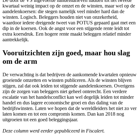
De door de VS ingevoerde handelstarieven hadden tot het tweede
kwartaal weinig impact op de omzet en de winsten, maar wel op de
aandelenkoersen: die stegen namelijk veel minder hard dan de
winsten. Logisch. Beleggers houden niet van onzekerheid,
waardoor iedere dreigende tweet van POTUS gepaard gaat met een
dip in de koersen. Ook de angst voor een stijgende rente leidt tot
extra koersdruk. Een hogere rente maakt beleggen relatief minder
aantrekkelijk.
Vooruitzichten zijn goed, maar hou slag
om de arm
De verwachting is dat bedrijven de aankomende kwartalen opnieuw
groeiende omzetten en winsten publiceren. Als de winsten blijven
stijgen, zal dat ook leiden tot stijgende aandelenkoersen. Overigens
zijn de zorgen van beleggers niet geheel onterecht. Een verdere
escalatie van het handelsconflict kan wel degelijk leiden tot minder
handel en dus lagere economische groei en dus daling van de
bedrijfswinsten. Laten we hopen dat de wereldleiders het niet zo ver
laten komen en tot een compromis komen. Dan kan 2018 nog
uitgroeien tot een goed beleggingsjaar.
Deze column werd eerder gepubliceerd in Fiscalert.