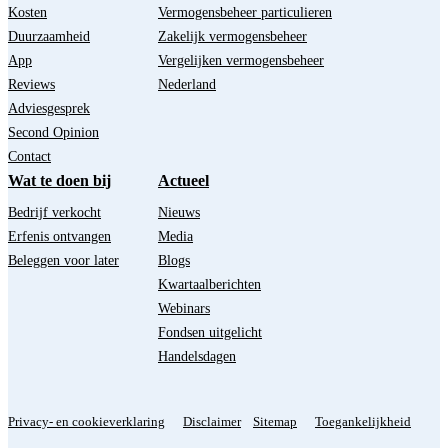
Kosten
Vermogensbeheer particulieren
Duurzaamheid
Zakelijk vermogensbeheer
App
Vergelijken vermogensbeheer
Reviews
Nederland
Adviesgesprek
Second Opinion
Contact
Wat te doen bij
Actueel
Bedrijf verkocht
Nieuws
Erfenis ontvangen
Media
Beleggen voor later
Blogs
Kwartaalberichten
Webinars
Fondsen uitgelicht
Handelsdagen
Privacy- en cookieverklaring
Disclaimer
Sitemap
Toegankelijkheid