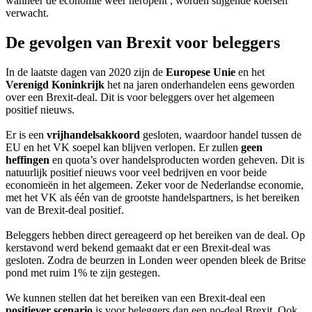
wanneer de economie weer heropent , worden stijgende koersen
verwacht.
De gevolgen van Brexit voor beleggers
In de laatste dagen van 2020 zijn de
Europese Unie
en het
Verenigd Koninkrijk
het na jaren onderhandelen eens geworden
over een Brexit-deal. Dit is voor beleggers over het algemeen
positief nieuws.
Er is een
vrijhandelsakkoord
gesloten, waardoor handel tussen de
EU en het VK soepel kan blijven verlopen. Er zullen
geen
heffingen
en quota’s over handelsproducten worden geheven. Dit is
natuurlijk positief nieuws voor veel bedrijven en voor beide
economieën in het algemeen. Zeker voor de Nederlandse economie,
met het VK als één van de grootste handelspartners, is het bereiken
van de Brexit-deal positief.
Beleggers hebben direct gereageerd op het bereiken van de deal. Op
kerstavond werd bekend gemaakt dat er een Brexit-deal was
gesloten. Zodra de beurzen in Londen weer openden bleek de Britse
pond met ruim 1% te zijn gestegen.
We kunnen stellen dat het bereiken van een Brexit-deal een
positiever scenario
is voor beleggers dan een no-deal Brexit. Ook