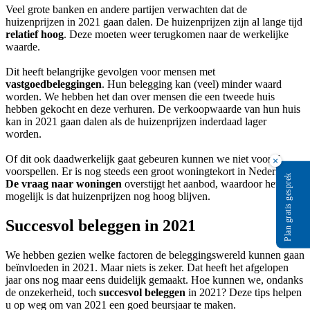
Veel grote banken en andere partijen verwachten dat de
huizenprijzen in 2021 gaan dalen. De huizenprijzen zijn al lange tijd
relatief hoog
. Deze moeten weer terugkomen naar de werkelijke
waarde.
Dit heeft belangrijke gevolgen voor mensen met
vastgoedbeleggingen
. Hun belegging kan (veel) minder waard
worden. We hebben het dan over mensen die een tweede huis
hebben gekocht en deze verhuren. De verkoopwaarde van hun huis
kan in 2021 gaan dalen als de huizenprijzen inderdaad lager
worden.
Of dit ook daadwerkelijk gaat gebeuren kunnen we niet vooraf
×
voorspellen. Er is nog steeds een groot woningtekort in Nederland.
Plan gratis gesprek
De vraag naar woningen
overstijgt het aanbod, waardoor het ook
mogelijk is dat huizenprijzen nog hoog blijven.
Succesvol beleggen in 2021
We hebben gezien welke factoren de beleggingswereld kunnen gaan
beïnvloeden in 2021. Maar niets is zeker. Dat heeft het afgelopen
jaar ons nog maar eens duidelijk gemaakt. Hoe kunnen we, ondanks
de onzekerheid, toch
succesvol beleggen
in 2021? Deze tips helpen
u op weg om van 2021 een goed beursjaar te maken.