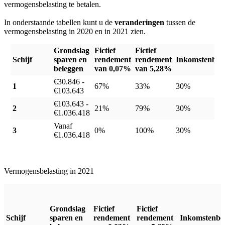
vermogensbelasting te betalen.
In onderstaande tabellen kunt u de
veranderingen
tussen de
vermogensbelasting in 2020 en in 2021 zien.
Grondslag
Fictief
Fictief
Schijf
sparen en
rendement
rendement
Inkomstenbela
beleggen
van 0,07%
van 5,28%
€30.846 -
1
67%
33%
30%
€103.643
€103.643 -
2
21%
79%
30%
€1.036.418
Vanaf
3
0%
100%
30%
€1.036.418
Vermogensbelasting in 2021
Grondslag
Fictief
Fictief
Schijf
sparen en
rendement
rendement
Inkomstenbel