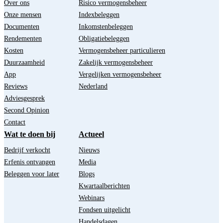
Over ons
Risico vermogensbeheer
Onze mensen
Indexbeleggen
Documenten
Inkomstenbeleggen
Rendementen
Obligatiebeleggen
Kosten
Vermogensbeheer particulieren
Duurzaamheid
Zakelijk vermogensbeheer
App
Vergelijken vermogensbeheer
Reviews
Nederland
Adviesgesprek
Second Opinion
Contact
Wat te doen bij
Actueel
Bedrijf verkocht
Nieuws
Erfenis ontvangen
Media
Beleggen voor later
Blogs
Kwartaalberichten
Webinars
Fondsen uitgelicht
Handelsdagen