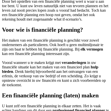
Door het opstellen van een financiële planning weet u waar u aan
toe bent. U kunt uw leven natuurlijk niet van tevoren plannen en het
leven zal nooit precies lopen zoals u vooraf had bedacht. Toch kan
een financiële planning een hoop rust geven, omdat het ook
rekening houdt met zogenaamde what if-scenario’s.
Voor wie is financiële planning?
Het maken van een financiële planning is geschikt voor zowel
ondernemers als particulieren. Ook hoeft u geen multimiljonair te
zijn om baat te hebben bij financiële planning. Bij
elk vermogen
kan een financiële planning interessant zijn.
Vooral wanneer u te maken krijgt met
veranderingen
in uw
financiële situatie kan het maken van een financieel plan
hulp
bieden
. Denk hierbij bijvoorbeeld aan het ontvangen van een
erfenis, de verkoop van uw bedrijf of een scheiding. Zo krijgt u
opnieuw overzicht in uw financiën en kunt u zich voorbereiden op
de toekomst.
Een financiële planning (laten) maken
U kunt zelf een financiële planning in elkaar zetten. Het is vaak
echter handiger om dit door een
professioneel financieel planner
te