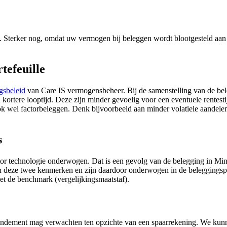
. Sterker nog, omdat uw vermogen bij beleggen wordt blootgesteld aa
tefeuille
gsbeleid
van Care IS vermogensbeheer. Bij de samenstelling van de bel
en kortere looptijd. Deze zijn minder gevoelig voor een eventuele rente
k wel factorbeleggen. Denk bijvoorbeeld aan minder volatiele aandele
s
ector technologie onderwogen. Dat is een gevolg van de belegging in M
deze twee kenmerken en zijn daardoor onderwogen in de beleggingspor
et de benchmark (vergelijkingsmaatstaf).
ndement mag verwachten ten opzichte van een spaarrekening. We kunne