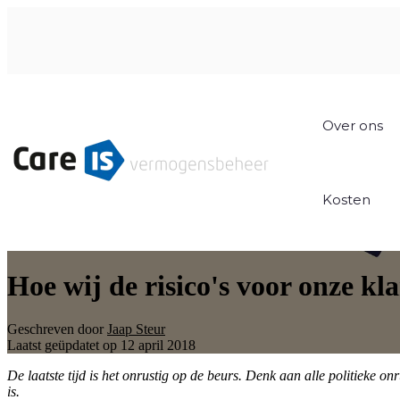
Over ons
Kosten
Hoe wij de risico's voor onze kl
Geschreven door
Jaap Steur
Laatst geüpdatet op 12 april 2018
De laatste tijd is het onrustig op de beurs. Denk aan alle politieke on
is.