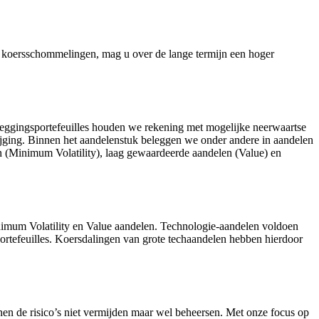
n koersschommelingen, mag u over de lange termijn een hoger
eggingsportefeuilles houden we rekening met mogelijke neerwaartse
stijging. Binnen het aandelenstuk beleggen we onder andere in aandelen
n (Minimum Volatility), laag gewaardeerde aandelen (Value) en
inimum Volatility en Value aandelen. Technologie-aandelen voldoen
tefeuilles. Koersdalingen van grote techaandelen hebben hierdoor
n de risico’s niet vermijden maar wel beheersen. Met onze focus op