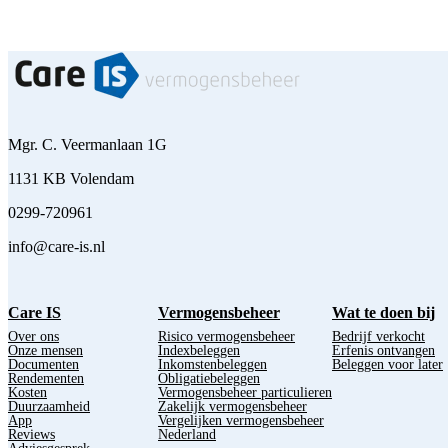
Mgr. C. Veermanlaan 1G
1131 KB Volendam
0299-720961
info@care-is.nl
Care IS
Vermogensbeheer
Wat te doen bij
Over ons
Risico vermogensbeheer
Bedrijf verkocht
Onze mensen
Indexbeleggen
Erfenis ontvangen
Documenten
Inkomstenbeleggen
Beleggen voor later
Rendementen
Obligatiebeleggen
Kosten
Vermogensbeheer particulieren
Duurzaamheid
Zakelijk vermogensbeheer
App
Vergelijken vermogensbeheer
Reviews
Nederland