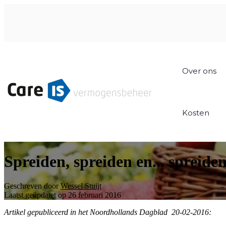
Over ons
Kosten
Spreiden, spreiden en... spreide
Geschreven door
Wessel Stuijt
Laatst geüpdatet op 26 februari 2016
Artikel gepubliceerd in het Noordhollands Dagblad 20-02-2016: