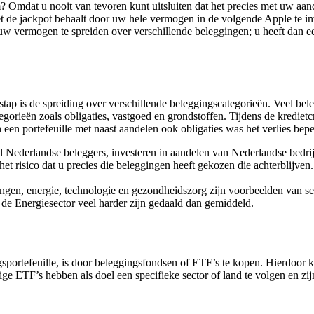
 Omdat u nooit van tevoren kunt uitsluiten dat het precies met uw aand
 niet de jackpot behaalt door uw hele vermogen in de volgende Apple te 
 vermogen te spreiden over verschillende beleggingen; u heeft dan een
 stap is de spreiding over verschillende beleggingscategorieën. Veel b
tegorieën zoals obligaties, vastgoed en grondstoffen. Tijdens de kredie
en portefeuille met naast aandelen ook obligaties was het verlies bepe
l Nederlandse beleggers, investeren in aandelen van Nederlandse bedri
et risico dat u precies die beleggingen heeft gekozen die achterblijven
lingen, energie, technologie en gezondheidszorg zijn voorbeelden van s
it de Energiesector veel harder zijn gedaald dan gemiddeld.
portefeuille, is door beleggingsfondsen of ETF’s te kopen. Hierdoor k
ge ETF’s hebben als doel een specifieke sector of land te volgen en zi