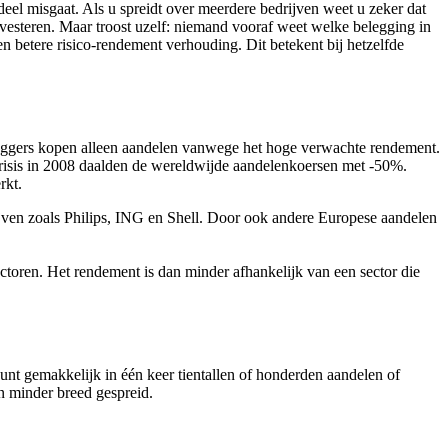
eel misgaat. Als u spreidt over meerdere bedrijven weet u zeker dat
investeren. Maar troost uzelf: niemand vooraf weet welke belegging in
 betere risico-rendement verhouding. Dit betekent bij hetzelfde
eleggers kopen alleen aandelen vanwege het hoge verwachte rendement.
tcrisis in 2008 daalden de wereldwijde aandelenkoersen met -50%.
rkt.
jven zoals Philips, ING en Shell. Door ook andere Europese aandelen
.
ectoren. Het rendement is dan minder afhankelijk van een sector die
unt gemakkelijk in één keer tientallen of honderden aandelen of
jn minder breed gespreid.