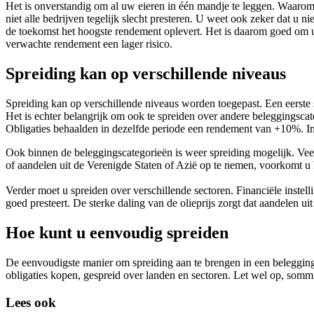
Het is onverstandig om al uw eieren in één mandje te leggen. Waarom?
niet alle bedrijven tegelijk slecht presteren. U weet ook zeker dat u
de toekomst het hoogste rendement oplevert. Het is daarom goed om uw
verwachte rendement een lager risico.
Spreiding kan op verschillende niveaus
Spreiding kan op verschillende niveaus worden toegepast. Een eerste
Het is echter belangrijk om ook te spreiden over andere beleggingsca
Obligaties behaalden in dezelfde periode een rendement van +10%. In e
Ook binnen de beleggingscategorieën is weer spreiding mogelijk. Vee
of aandelen uit de Verenigde Staten of Azië op te nemen, voorkomt u h
Verder moet u spreiden over verschillende sectoren. Financiële instel
goed presteert. De sterke daling van de olieprijs zorgt dat aandelen u
Hoe kunt u eenvoudig spreiden
De eenvoudigste manier om spreiding aan te brengen in een beleggings
obligaties kopen, gespreid over landen en sectoren. Let wel op, sommi
Lees ook