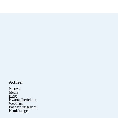
Actueel
Nieuws
Media
Blogs
Kwartaalberichten
Webinars
Fondsen uitgelicht
Handelsdagen