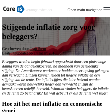
Open main navigation
Stijgende inflatie zorg voor
beleggers?
Geschreven door
Jaap Steur
Laatst geüpdatet op 14 maart 2018
Beleggers werden begin februari opgeschrikt door een plotselinge
daling van de aandelenkoersen, na maanden van geleidelijke
stijging. De Amerikaanse werknemer hadden meer opslag gekregen
dan verwacht. Dit zou kunnen leiden tot hogere inflatie en een
stijging van de rente. De inflatiecijfers die later bekend werden
gemaakt waren nauwelijks hoger dan verwacht en zijn de
beurskoersen redelijk hersteld. Waarom vinden beleggers de inflatie
en de rente zo belangrijk? En wat gebeurt er als de rente wel stijgt?
Hoe zit het met inflatie en economische
groei