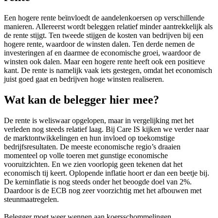
Een hogere rente beïnvloedt de aandelenkoersen op verschillende
manieren. Allereerst wordt beleggen relatief minder aantrekkelijk als
de rente stijgt. Ten tweede stijgen de kosten van bedrijven bij een
hogere rente, waardoor de winsten dalen. Ten derde nemen de
investeringen af en daarmee de economische groei, waardoor de
winsten ook dalen. Maar een hogere rente heeft ook een positieve
kant. De rente is namelijk vaak iets gestegen, omdat het economisch
juist goed gaat en bedrijven hoge winsten realiseren.
Wat kan de belegger hier mee?
De rente is weliswaar opgelopen, maar in vergelijking met het
verleden nog steeds relatief laag. Bij Care IS kijken we verder naar
de marktontwikkelingen en hun invloed op toekomstige
bedrijfsresultaten. De meeste economische regio’s draaien
momenteel op volle toeren met gunstige economische
vooruitzichten. En we zien voorlopig geen tekenen dat het
economisch tij keert. Oplopende inflatie hoort er dan een beetje bij.
De kerninflatie is nog steeds onder het beoogde doel van 2%.
Daardoor is de ECB nog zeer voorzichtig met het afbouwen met
steunmaatregelen.
Belegger moet weer wennen aan koersschommelingen