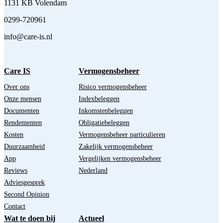
1131 KB Volendam
0299-720961
info@care-is.nl
Care IS
Vermogensbeheer
Over ons
Risico vermogensbeheer
Onze mensen
Indexbeleggen
Documenten
Inkomstenbeleggen
Rendementen
Obligatiebeleggen
Kosten
Vermogensbeheer particulieren
Duurzaamheid
Zakelijk vermogensbeheer
App
Vergelijken vermogensbeheer
Reviews
Nederland
Adviesgesprek
Second Opinion
Contact
Wat te doen bij
Actueel