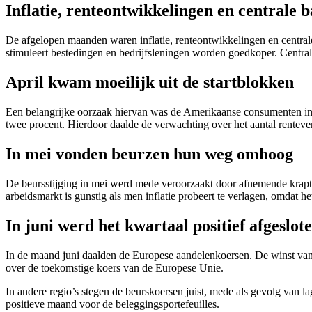
Inflatie, renteontwikkelingen en centrale
screen
reader
to
De afgelopen maanden waren inflatie, renteontwikkelingen en central
help
stimuleert bestedingen en bedrijfsleningen worden goedkoper. Centrale
you
navigate
April kwam moeilijk uit de startblokken
and
interact
Een belangrijke oorzaak hiervan was de Amerikaanse consumenten infla
with
twee procent. Hierdoor daalde de verwachting over het aantal rentever
the
content.
In mei vonden beurzen hun weg omhoog
De beursstijging in mei werd mede veroorzaakt door afnemende krapt
arbeidsmarkt is gunstig als men inflatie probeert te verlagen, omdat h
In juni werd het kwartaal positief afgeslot
In de maand juni daalden de Europese aandelenkoersen. De winst van 
over de toekomstige koers van de Europese Unie.
In andere regio’s stegen de beurskoersen juist, mede als gevolg van la
positieve maand voor de beleggingsportefeuilles.