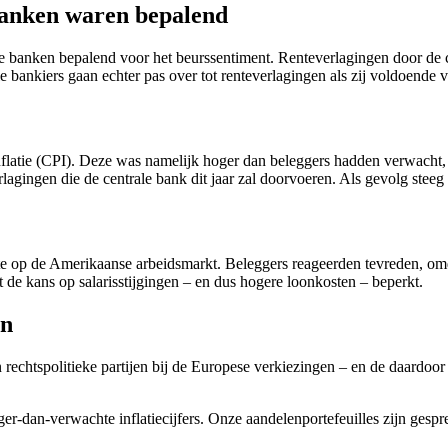
 banken waren bepalend
e banken bepalend voor het beurssentiment. Renteverlagingen door de c
 bankiers gaan echter pas over tot renteverlagingen als zij voldoende v
tie (CPI). Deze was namelijk hoger dan beleggers hadden verwacht, een 
lagingen die de centrale bank dit jaar zal doorvoeren. Als gevolg stee
e op de Amerikaanse arbeidsmarkt. Beleggers reageerden tevreden, omd
et de kans op salarisstijgingen – en dus hogere loonkosten – beperkt.
en
rechtspolitieke partijen bij de Europese verkiezingen – en de daardo
ger-dan-verwachte inflatiecijfers. Onze aandelenportefeuilles zijn gesp