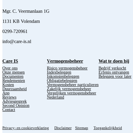
Mgr. C. Veermanlaan 1G
1131 KB Volendam
0299-720961
info@care-is.nl
Care IS
Vermogensbeheer
Wat te doen bij
Over ons
Risico vermogensbeheer
Bedrijf verkocht
Onze mensen
Indexbeleggen
Erfenis ontvangen
Documenten
Inkomstenbeleggen
Beleggen voor later
Rendementen
Obligatiebeleggen
Kosten
Vermogensbeheer particulieren
Duurzaamheid
Zakelijk vermogensbeheer
App
Vergelijken vermogensbeheer
Reviews
Nederland
Adviesgesprek
Second Opinion
Contact
Privacy- en cookieverklaring
Disclaimer
Sitemap
Toegankelijkheid