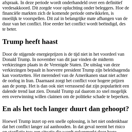
afspraak. In deze periode wordt onderhandeld over een definitief
vredesakkoord. Dit zorgde voor opluchting onder beleggers. Hoe de
financiële markten zich de komende periode ontwikkelen, is
moeilijk te voorspellen. Dit zal in belangrijke mate afhangen van de
duur van het conflict. Hoe eerder het conflict wordt beëindigd, des
te beter.
Trump heeft haast
Door de stijgende energieprijzen is de tijd niet in het voordeel van
Donald Trump. In november van dit jaar vinden de midterm
verkiezingen plaats in de Verenigde Staten. De uitslag van deze
verkiezingen bepaalt in hoeverre president Trump zijn beleidsagenda
kan voortzetten. Het merendeel van de Amerikanen staat niet achter
de oorlog in Iran. Daarnaast zorgt het conflict voor hogere prijzen
aan de pomp. Het is dan ook niet verrassend dat zijn populariteit een
dalende trend laat zien. Donald Trump zal daarom zo snel mogelijk
een overwinning willen claimen om de politieke schade te beperken.
En als het toch langer duurt dan gehoopt?
Hoewel Trump inzet op een snelle oplossing, is het niet ondenkbaar
dat het conflict langer zal aanhouden. In dat geval neemt het risico
op stagflatie toe: een situatie die wordt gekenmerkt door hoge