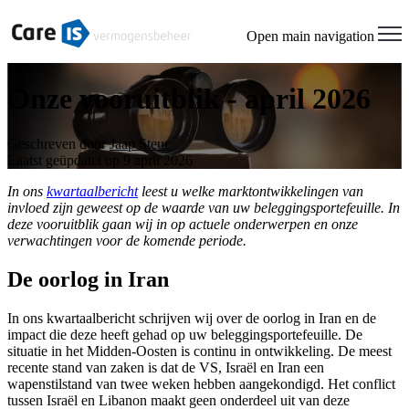
Open main navigation
Onze vooruitblik - april 2026
Geschreven door
Jaap Steur
Laatst geüpdatet op 9 april 2026
In ons
kwartaalbericht
leest u welke marktontwikkelingen van
invloed zijn geweest op de waarde van uw beleggingsportefeuille. In
deze vooruitblik gaan wij in op actuele onderwerpen en onze
verwachtingen voor de komende periode.
De oorlog in Iran
In ons kwartaalbericht schrijven wij over de oorlog in Iran en de
impact die deze heeft gehad op uw beleggingsportefeuille. De
situatie in het Midden-Oosten is continu in ontwikkeling. De meest
recente stand van zaken is dat de VS, Israël en Iran een
wapenstilstand van twee weken hebben aangekondigd. Het conflict
tussen Israël en Libanon maakt geen onderdeel uit van deze