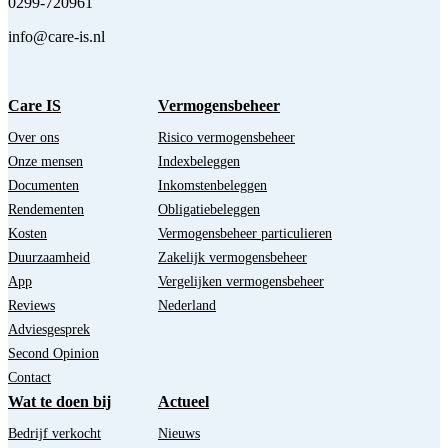
0299-720961
info@care-is.nl
Care IS
Vermogensbeheer
Over ons
Risico vermogensbeheer
Onze mensen
Indexbeleggen
Documenten
Inkomstenbeleggen
Rendementen
Obligatiebeleggen
Kosten
Vermogensbeheer particulieren
Duurzaamheid
Zakelijk vermogensbeheer
App
Vergelijken vermogensbeheer
Reviews
Nederland
Adviesgesprek
Second Opinion
Contact
Wat te doen bij
Actueel
Bedrijf verkocht
Nieuws