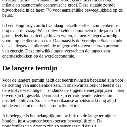
inflatie en stagnerende economische groei. Deze situatie zorgde
bijvoorbeeld in de jaren ’70 voor aanzienlijke beweeglijkheid op de
beurs.
Of een langdurig conflict vandaag hetzelfde effect zou hebben, is
nog maar de vraag. Waar ontwikkelde economieën in de jaren ’70
grotendeels industrieel gedreven waren, leunen zij tegenwoordig
vooral op de dienstensector. Daarnaast is de Verenigde Staten sinds
de schaliegas- en olierevolutie uitgegroeid tot een netto-exporteur
van energie. Deze ontwikkelingen verzachten de impact van
energieschokken op de wereldeconomie.
De langere termijn
Voor de langere termijn geldt dat bedrijfswinsten bepalend zijn voor
de richting van aandelenkoersen. In ons kwartaalbericht leest u dat
de winstverwachtingen – ondanks de stijgende energieprijzen – naar
boven zijn bijgesteld. Daarnaast zijn er voldoende redenen om
positief te blijven. Zo is de Amerikaanse arbeidsmarkt nog altijd
solide en neemt de arbeidsproductiviteit toe.
Als belegger is het belangrijk om uw blik op de lange termijn te
houden, juist wanneer beurskoersen beweeglijk zijn. De
portefeuilles van Axento zijn zo samengesteld dat zij