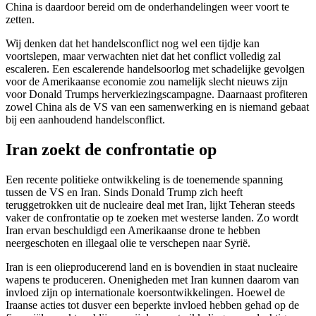
China is daardoor bereid om de onderhandelingen weer voort te
zetten.
Wij denken dat het handelsconflict nog wel een tijdje kan
voortslepen, maar verwachten niet dat het conflict volledig zal
escaleren. Een escalerende handelsoorlog met schadelijke gevolgen
voor de Amerikaanse economie zou namelijk slecht nieuws zijn
voor Donald Trumps herverkiezingscampagne. Daarnaast profiteren
zowel China als de VS van een samenwerking en is niemand gebaat
bij een aanhoudend handelsconflict.
Iran zoekt de confrontatie op
Een recente politieke ontwikkeling is de toenemende spanning
tussen de VS en Iran. Sinds Donald Trump zich heeft
teruggetrokken uit de nucleaire deal met Iran, lijkt Teheran steeds
vaker de confrontatie op te zoeken met westerse landen. Zo wordt
Iran ervan beschuldigd een Amerikaanse drone te hebben
neergeschoten en illegaal olie te verschepen naar Syrië.
Iran is een olieproducerend land en is bovendien in staat nucleaire
wapens te produceren. Onenigheden met Iran kunnen daarom van
invloed zijn op internationale koersontwikkelingen. Hoewel de
Iraanse acties tot dusver een beperkte invloed hebben gehad op de