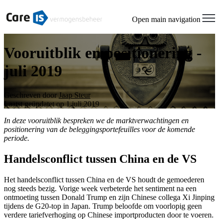
Open main navigation
Vooruitblik en positionering -
juli 2019
Geschreven door
Jaap Steur
Laatst geüpdatet op 1 juli 2019
In deze vooruitblik bespreken we de marktverwachtingen en
positionering van de beleggingsportefeuilles voor de komende
periode.
Handelsconflict tussen China en de VS
Het handelsconflict tussen China en de VS houdt de gemoederen
nog steeds bezig. Vorige week verbeterde het sentiment na een
ontmoeting tussen Donald Trump en zijn Chinese collega Xi Jinping
tijdens de G20-top in Japan. Trump beloofde om voorlopig geen
verdere tariefverhoging op Chinese importproducten door te voeren.