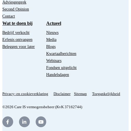
Adviesgesprek
Second Opinion
Contact
Wat te doen bij
Actueel
Bedrijf verkocht
Nieuws
Erfenis ontvangen
Media
Beleggen voor later
Blogs
Kwartaalberichten
Webinars
Fondsen uitgelicht
Handelsdagen
Privacy- en cookieverklaring
Disclaimer
Sitemap
Toegankelijkheid
©2026 Care IS vermogensbeheer (KvK 37162744)