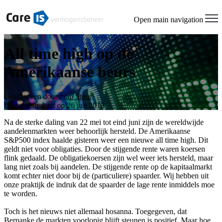
Open main navigation
All time high op de
Amerikaanse beurs
Geschreven door
Jaap Steur
Laatst geüpdatet op 26 juli 2013
Na de sterke daling van 22 mei tot eind juni zijn de wereldwijde
aandelenmarkten weer behoorlijk hersteld. De Amerikaanse
S&P500 index haalde gisteren weer een nieuwe all time high. Dit
geldt niet voor obligaties. Door de stijgende rente waren koersen
flink gedaald. De obligatiekoersen zijn wel weer iets hersteld, maar
lang niet zoals bij aandelen. De stijgende rente op de kapitaalmarkt
komt echter niet door bij de (particuliere) spaarder. Wij hebben uit
onze praktijk de indruk dat de spaarder de lage rente inmiddels moe
te worden.
Toch is het nieuws niet allemaal hosanna. Toegegeven, dat
Bernanke de markten voorlopig blijft steunen is positief. Maar hoe