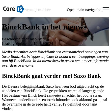
Open main navigation
BinckBank in het nieuws
Geschreven door
Jaap Steur
Laatst geüpdatet op 14 mei 2024
Medio december heeft BinckBank een overnamebod ontvangen van
Saxo Bank. Als belegger bij Care IS houdt u een beleggingsrekening
aan bij BinckBank. In dit nieuwsbericht geven we u meer informatie
over deze overname.
BinckBank gaat verder met Saxo Bank
De Deense beleggingsbank Saxo heeft een bod uitgebracht op de
aandelen van BinckBank. De gesprekken waren al langer gaande.
Het bestuur van Binck heeft aangegeven achter het bod te staan.
Wanneer aandeelhouders en toezichthouders ook akkoord gaan, zal
de overname in de tweede helft van 2019 definitief doorgang
vinden.