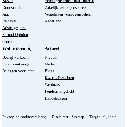
Kosten
Vermogensbeheer particulieren
Duurzaamheid
Zakelijk vermogensbeheer
App
Vergelijken vermogensbeheer
Reviews
Nederland
Adviesgesprek
Second Opinion
Contact
Wat te doen bij
Actueel
Bedrijf verkocht
Nieuws
Erfenis ontvangen
Media
Beleggen voor later
Blogs
Kwartaalberichten
Webinars
Fondsen uitgelicht
Handelsdagen
Privacy- en cookieverklaring
Disclaimer
Sitemap
Toegankelijkheid