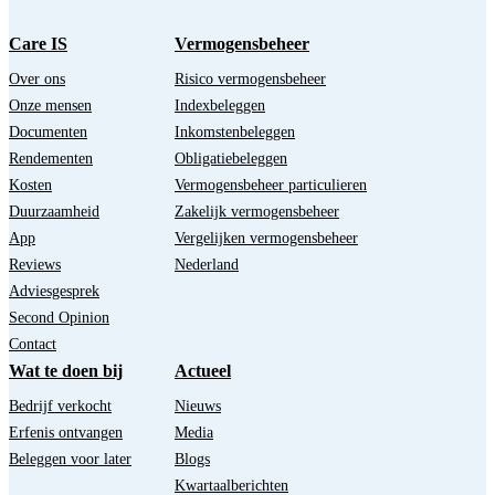
Care IS
Vermogensbeheer
Over ons
Risico vermogensbeheer
Onze mensen
Indexbeleggen
Documenten
Inkomstenbeleggen
Rendementen
Obligatiebeleggen
Kosten
Vermogensbeheer particulieren
Duurzaamheid
Zakelijk vermogensbeheer
App
Vergelijken vermogensbeheer
Reviews
Nederland
Adviesgesprek
Second Opinion
Contact
Wat te doen bij
Actueel
Bedrijf verkocht
Nieuws
Erfenis ontvangen
Media
Beleggen voor later
Blogs
Kwartaalberichten