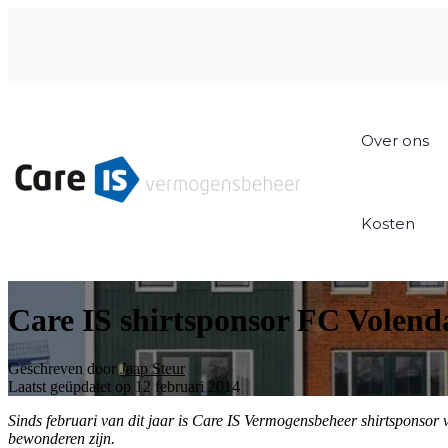
Over ons
Kosten
Care IS shirtsponsor FC Volen
Geschreven door
Jaap Steur
Laatst geüpdatet op 12 februari 2014
Sinds februari van dit jaar is Care IS Vermogensbeheer shirtsponsor
bewonderen zijn.