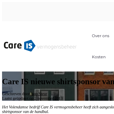
Over ons
Kosten
Care IS nieuwe shirtsponsor 
Geschreven door
Jaap Steur
Laatst geüpdatet op 2 november 2013
Het Volendamse bedrijf Care IS vermogensbeheer heeft zich aangeslo
shirtsponsor van de handbal.