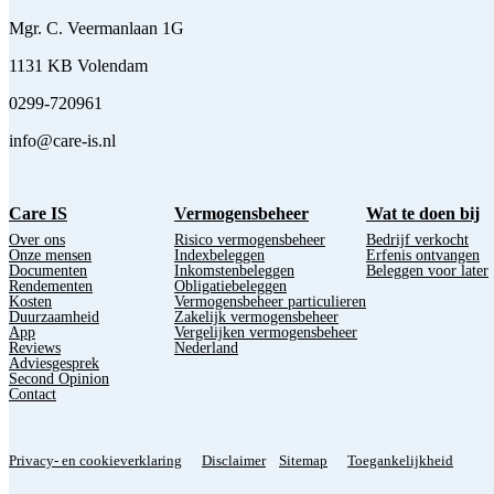
Mgr. C. Veermanlaan 1G
1131 KB Volendam
0299-720961
info@care-is.nl
Care IS
Vermogensbeheer
Wat te doen bij
Over ons
Risico vermogensbeheer
Bedrijf verkocht
Onze mensen
Indexbeleggen
Erfenis ontvangen
Documenten
Inkomstenbeleggen
Beleggen voor later
Rendementen
Obligatiebeleggen
Kosten
Vermogensbeheer particulieren
Duurzaamheid
Zakelijk vermogensbeheer
App
Vergelijken vermogensbeheer
Reviews
Nederland
Adviesgesprek
Second Opinion
Contact
Privacy- en cookieverklaring
Disclaimer
Sitemap
Toegankelijkheid