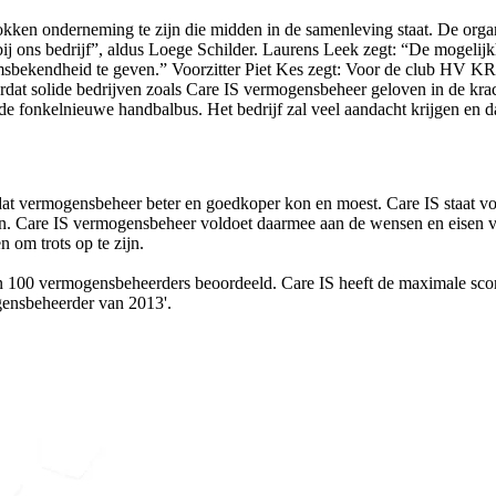
okken onderneming te zijn die midden in de samenleving staat. De or
 bij ons bedrijf”, aldus Loege Schilder. Laurens Leek zegt: “De mogelij
sbekendheid te geven.” Voorzitter Piet Kes zegt: Voor de club HV KRA
rdat solide bedrijven zoals Care IS vermogensbeheer geloven in de kra
de fonkelnieuwe handbalbus. Het bedrijf zal veel aandacht krijgen en da
 dat vermogensbeheer beter en goedkoper kon en moest. Care IS staat 
den. Care IS vermogensbeheer voldoet daarmee aan de wensen en eisen 
n om trots op te zijn.
100 vermogensbeheerders beoordeeld. Care IS heeft de maximale score
gensbeheerder van 2013'.