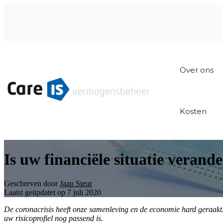
Over ons
Kosten
Is uw financiële situatie verand
Geschreven door
Jaap Steur
Laatst geüpdatet op 7 juli 2020
De coronacrisis heeft onze samenleving en de economie hard geraakt. 
uw risicoprofiel nog passend is.