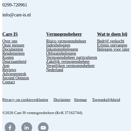
0299-720961
info@care-is.nl
Care IS
Vermogensbeheer
Wat te doen bij
Over ons
Risico vermogensbeheer
Bedrijf verkocht
Onze mensen
Indexbeleggen
Erfenis ontvangen
Documenten
Inkomstenbeleggen
Beleggen voor later
Rendementen
Obligatiebeleggen
Kosten
Vermogensbeheer particulieren
Duurzaamheid
Zakelijk vermogensbeheer
App
Vergelijken vermogensbeheer
Reviews
Nederland
Adviesgesprek
Second Opinion
Contact
Privacy- en cookieverklaring
Disclaimer
Sitemap
Toegankelijkheid
©2026 Care IS vermogensbeheer (KvK 37162744)