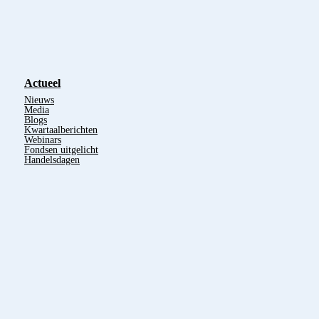
Actueel
Nieuws
Media
Blogs
Kwartaalberichten
Webinars
Fondsen uitgelicht
Handelsdagen