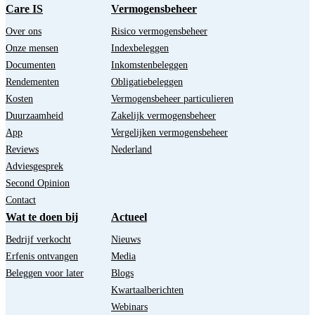
Care IS
Vermogensbeheer
Over ons
Risico vermogensbeheer
Onze mensen
Indexbeleggen
Documenten
Inkomstenbeleggen
Rendementen
Obligatiebeleggen
Kosten
Vermogensbeheer particulieren
Duurzaamheid
Zakelijk vermogensbeheer
App
Vergelijken vermogensbeheer
Reviews
Nederland
Adviesgesprek
Second Opinion
Contact
Wat te doen bij
Actueel
Bedrijf verkocht
Nieuws
Erfenis ontvangen
Media
Beleggen voor later
Blogs
Kwartaalberichten
Webinars