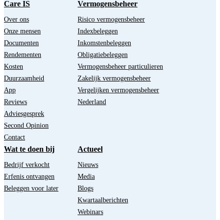
Care IS
Vermogensbeheer
Over ons
Risico vermogensbeheer
Onze mensen
Indexbeleggen
Documenten
Inkomstenbeleggen
Rendementen
Obligatiebeleggen
Kosten
Vermogensbeheer particulieren
Duurzaamheid
Zakelijk vermogensbeheer
App
Vergelijken vermogensbeheer
Reviews
Nederland
Adviesgesprek
Second Opinion
Contact
Wat te doen bij
Actueel
Bedrijf verkocht
Nieuws
Erfenis ontvangen
Media
Beleggen voor later
Blogs
Kwartaalberichten
Webinars