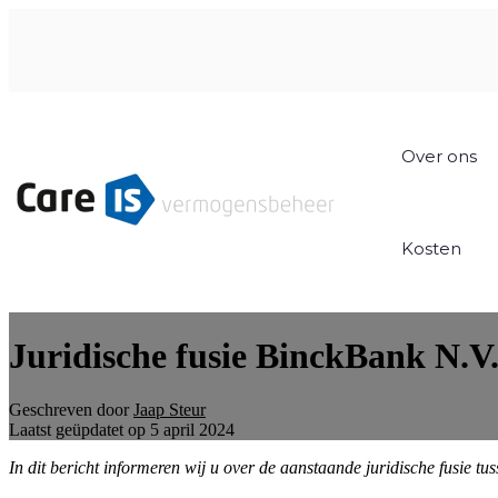
Over ons
Kosten
Juridische fusie BinckBank N.V
Geschreven door
Jaap Steur
Laatst geüpdatet op 5 april 2024
In dit bericht informeren wij u over de aanstaande juridische fusie 