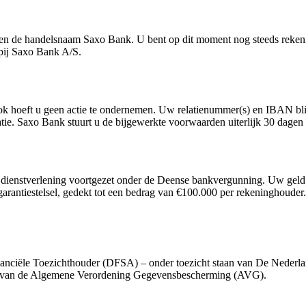
n de handelsnaam Saxo Bank. U bent op dit moment nog steeds rekeni
pij Saxo Bank A/S.
Ook hoeft u geen actie te ondernemen. Uw relatienummer(s) en IBAN bl
. Saxo Bank stuurt u de bijgewerkte voorwaarden uiterlijk 30 dagen v
e dienstverlening voortgezet onder de Deense bankvergunning. Uw gel
sitogarantiestelsel, gedekt tot een bedrag van €100.000 per rekeninghou
inanciële Toezichthouder (DFSA) – onder toezicht staan van De Nede
ls van de Algemene Verordening Gegevensbescherming (AVG).