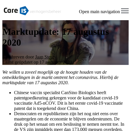
Welcome
to
Open main navigation
All
in
One
Marktupdate: 17 augustus
Accessibility
screen
2020
reader.
To
start
Geschreven door
Jaap Steur
the
Laatst geüpdatet op 17 augustus 2020
All
in
We willen u zoveel mogelijk op de hoogte houden van de
One
ontwikkelingen in de markt omtrent het coronavirus. Hierbij de
Accessibility
marktupdate van 17 augustus 2020.
screen
reader,
Chinese vaccin specialist CanSino Biologics heeft
press
patentgoedkeuring gekregen voor de kandidaat covid-19
"Ctrl
vaccinatie Ad5-nCOV. Dit is het eerste covid-19 vaccinatie
+
patent dat is toegekend door China.
/".
Democraten en republikeinen zijn het nog niet eens over
This
maatregelen om de economie te blijven ondersteunen. De
shortcut
druk op het senaat om een beslissing te nemen neemt toe. In
activates
de VS zijn inmiddels meer dan 173.000 mensen overleden.
the