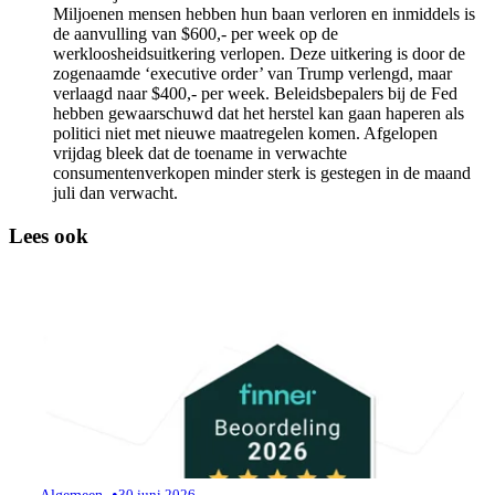
Miljoenen mensen hebben hun baan verloren en inmiddels is
screen
de aanvulling van $600,- per week op de
reader
werkloosheidsuitkering verlopen. Deze uitkering is door de
to
zogenaamde ‘executive order’ van Trump verlengd, maar
help
verlaagd naar $400,- per week. Beleidsbepalers bij de Fed
you
hebben gewaarschuwd dat het herstel kan gaan haperen als
navigate
politici niet met nieuwe maatregelen komen. Afgelopen
and
vrijdag bleek dat de toename in verwachte
interact
consumentenverkopen minder sterk is gestegen in de maand
with
juli dan verwacht.
the
content.
Lees ook
•
30 juni 2026