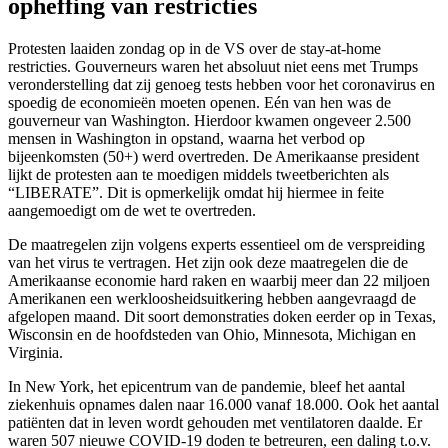
opheffing van restricties
Protesten laaiden zondag op in de VS over de stay-at-home
restricties. Gouverneurs waren het absoluut niet eens met Trumps
veronderstelling dat zij genoeg tests hebben voor het coronavirus en
spoedig de economieën moeten openen. Eén van hen was de
gouverneur van Washington. Hierdoor kwamen ongeveer 2.500
mensen in Washington in opstand, waarna het verbod op
bijeenkomsten (50+) werd overtreden. De Amerikaanse president
lijkt de protesten aan te moedigen middels tweetberichten als
“LIBERATE”. Dit is opmerkelijk omdat hij hiermee in feite
aangemoedigt om de wet te overtreden.
De maatregelen zijn volgens experts essentieel om de verspreiding
van het virus te vertragen. Het zijn ook deze maatregelen die de
Amerikaanse economie hard raken en waarbij meer dan 22 miljoen
Amerikanen een werkloosheidsuitkering hebben aangevraagd de
afgelopen maand. Dit soort demonstraties doken eerder op in Texas,
Wisconsin en de hoofdsteden van Ohio, Minnesota, Michigan en
Virginia.
In New York, het epicentrum van de pandemie, bleef het aantal
ziekenhuis opnames dalen naar 16.000 vanaf 18.000. Ook het aantal
patiënten dat in leven wordt gehouden met ventilatoren daalde. Er
waren 507 nieuwe COVID-19 doden te betreuren, een daling t.o.v.