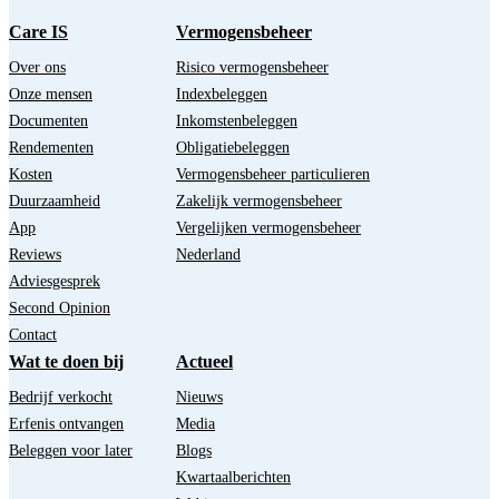
Care IS
Vermogensbeheer
Over ons
Risico vermogensbeheer
Onze mensen
Indexbeleggen
Documenten
Inkomstenbeleggen
Rendementen
Obligatiebeleggen
Kosten
Vermogensbeheer particulieren
Duurzaamheid
Zakelijk vermogensbeheer
App
Vergelijken vermogensbeheer
Reviews
Nederland
Adviesgesprek
Second Opinion
Contact
Wat te doen bij
Actueel
Bedrijf verkocht
Nieuws
Erfenis ontvangen
Media
Beleggen voor later
Blogs
Kwartaalberichten