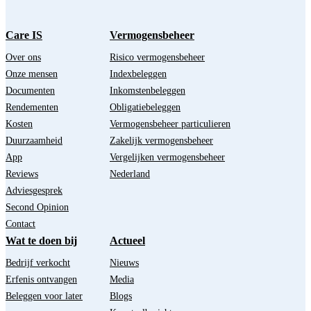
Care IS
Vermogensbeheer
Over ons
Risico vermogensbeheer
Onze mensen
Indexbeleggen
Documenten
Inkomstenbeleggen
Rendementen
Obligatiebeleggen
Kosten
Vermogensbeheer particulieren
Duurzaamheid
Zakelijk vermogensbeheer
App
Vergelijken vermogensbeheer
Reviews
Nederland
Adviesgesprek
Second Opinion
Contact
Wat te doen bij
Actueel
Bedrijf verkocht
Nieuws
Erfenis ontvangen
Media
Beleggen voor later
Blogs