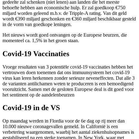
gedeelte zal schenken (niet lenen) aan landen die het meeste
behoefte hebben aan economische hulp. Er zal goedkoop €750
miljard worden geleend m.b.v. de Tripple-A rating. Van dit geld
wordt €390 miljard geschonken en €360 miljard beschikbaar gesteld
in de vorm van goedkope leningen.
Het nieuws wordt goed ontvangen op de Europese beurzen, die
momenteel ca. 1,5% in het groen staan.
Covid-19 Vaccinaties
Vroege resultaten van 3 potentiële covid-19 vaccinaties hebben het
vertrouwen doen toenemen dat ons immuunsysteem het covid-19
virus kan leren herkennen zonder serieuze neveneffecten. Dat alle 3
de varianten antilichamen weten te produceren is een bemoedigend
vooruitzicht. Samen met de gesloten Europese deal is dit goed voor
het sentiment op de aandelenbeurzen
Covid-19 in de VS
Op maandag werden in Flordia voor de 6e dag op rij meer dan
10.000 nieuwe coronagevallen gemeld. In Californië is een
verbetering waargenomen, waarbij het aantal ziekenhuisopnames is
gestabiliseerd na een sterke toenamen. In New York, waar met