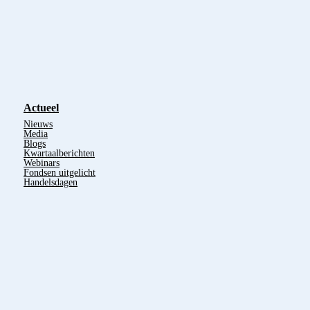
Actueel
Nieuws
Media
Blogs
Kwartaalberichten
Webinars
Fondsen uitgelicht
Handelsdagen