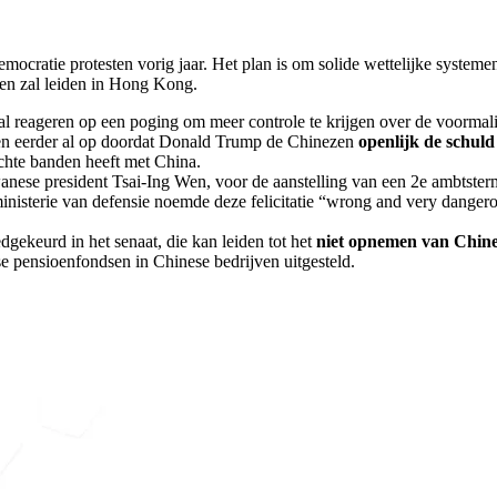
ocratie protesten vorig jaar. Het plan is om solide wettelijke system
gen zal leiden in Hong Kong.
reageren op een poging om meer controle te krijgen over de voormalig
en eerder al op doordat Donald Trump de Chinezen
openlijk de schuld
chte banden heeft met China.
wanese president Tsai-Ing Wen, voor de aanstelling van een 2e ambtster
inisterie van defensie noemde deze felicitatie “wrong and very dangero
keurd in het senaat, die kan leiden tot het
niet opnemen van Chine
 pensioenfondsen in Chinese bedrijven uitgesteld.