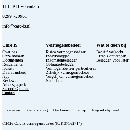
1131 KB Volendam
0299-720961
info@care-is.nl
Care IS
Vermogensbeheer
Wat te doen bij
Over ons
Risico vermogensbeheer
Bedrijf verkocht
Onze mensen
Indexbeleggen
Erfenis ontvangen
Documenten
Inkomstenbeleggen
Beleggen voor later
Rendementen
Obligatiebeleggen
Kosten
Vermogensbeheer particulieren
Duurzaamheid
Zakelijk vermogensbeheer
App
Vergelijken vermogensbeheer
Reviews
Nederland
Adviesgesprek
Second Opinion
Contact
Privacy- en cookieverklaring
Disclaimer
Sitemap
Toegankelijkheid
©2026 Care IS vermogensbeheer (KvK 37162744)