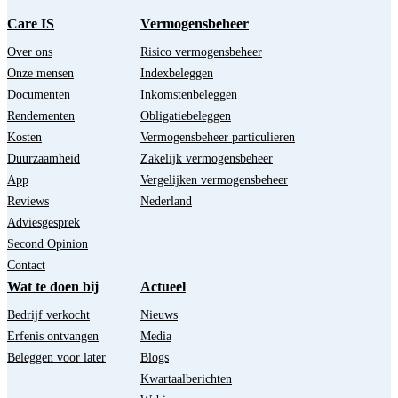
Care IS
Vermogensbeheer
Over ons
Risico vermogensbeheer
Onze mensen
Indexbeleggen
Documenten
Inkomstenbeleggen
Rendementen
Obligatiebeleggen
Kosten
Vermogensbeheer particulieren
Duurzaamheid
Zakelijk vermogensbeheer
App
Vergelijken vermogensbeheer
Reviews
Nederland
Adviesgesprek
Second Opinion
Contact
Wat te doen bij
Actueel
Bedrijf verkocht
Nieuws
Erfenis ontvangen
Media
Beleggen voor later
Blogs
Kwartaalberichten