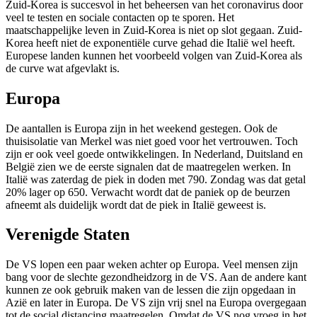
Zuid-Korea is succesvol in het beheersen van het coronavirus door
veel te testen en sociale contacten op te sporen. Het
maatschappelijke leven in Zuid-Korea is niet op slot gegaan. Zuid-
Korea heeft niet de exponentiële curve gehad die Italië wel heeft.
Europese landen kunnen het voorbeeld volgen van Zuid-Korea als
de curve wat afgevlakt is.
Europa
De aantallen is Europa zijn in het weekend gestegen. Ook de
thuisisolatie van Merkel was niet goed voor het vertrouwen. Toch
zijn er ook veel goede ontwikkelingen. In Nederland, Duitsland en
België zien we de eerste signalen dat de maatregelen werken. In
Italië was zaterdag de piek in doden met 790. Zondag was dat getal
20% lager op 650. Verwacht wordt dat de paniek op de beurzen
afneemt als duidelijk wordt dat de piek in Italië geweest is.
Verenigde Staten
De VS lopen een paar weken achter op Europa. Veel mensen zijn
bang voor de slechte gezondheidzorg in de VS. Aan de andere kant
kunnen ze ook gebruik maken van de lessen die zijn opgedaan in
Azië en later in Europa. De VS zijn vrij snel na Europa overgegaan
tot de social distancing maatregelen. Omdat de VS nog vroeg in het