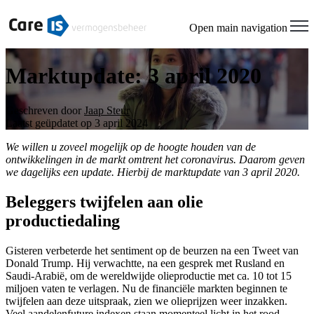
Open main navigation
Marktupdate: 3 april 2020
Geschreven door
Jaap Steur
Laatst geüpdatet op 3 april 2024
We willen u zoveel mogelijk op de hoogte houden van de
ontwikkelingen in de markt omtrent het coronavirus. Daarom geven
we dagelijks een update. Hierbij de marktupdate van 3 april 2020.
Beleggers twijfelen aan olie
productiedaling
Gisteren verbeterde het sentiment op de beurzen na een Tweet van
Donald Trump. Hij verwachtte, na een gesprek met Rusland en
Saudi-Arabië, om de wereldwijde olieproductie met ca. 10 tot 15
miljoen vaten te verlagen. Nu de financiële markten beginnen te
twijfelen aan deze uitspraak, zien we olieprijzen weer inzakken.
Veel aandelenfuture indexen staan momenteel licht in het rood.