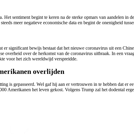
. Het sentiment begint te keren na de sterke opmars van aandelen in 
er steeds meer negatieve economische data en begint de onenigheid tuss
er significant bewijs bestaat dat het nieuwe coronavirus uit een Chine
overheid over de herkomst van de coronavirus uitbraak. In een vraag of 
ekte voor het zich wereldwijd verspreidde.
Amerikanen overlijden
ting is gepasseerd. Wel gaf hij aan er vertrouwen in te hebben dat er e
000 Amerikanen het leven gekost. Volgens Trump zal het dodental erge