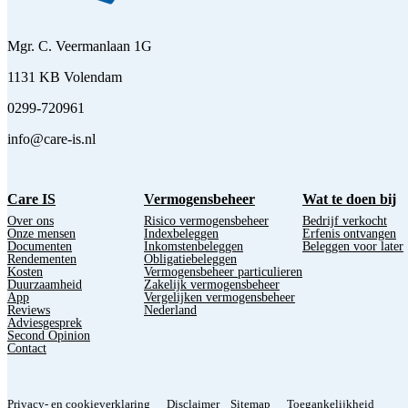
Mgr. C. Veermanlaan 1G
1131 KB Volendam
0299-720961
info@care-is.nl
Care IS
Vermogensbeheer
Wat te doen bij
Over ons
Risico vermogensbeheer
Bedrijf verkocht
Onze mensen
Indexbeleggen
Erfenis ontvangen
Documenten
Inkomstenbeleggen
Beleggen voor later
Rendementen
Obligatiebeleggen
Kosten
Vermogensbeheer particulieren
Duurzaamheid
Zakelijk vermogensbeheer
App
Vergelijken vermogensbeheer
Reviews
Nederland
Adviesgesprek
Second Opinion
Contact
Privacy- en cookieverklaring
Disclaimer
Sitemap
Toegankelijkheid