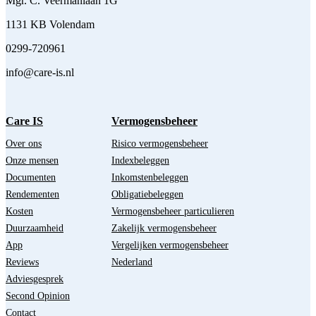
Mgr. C. Veermanlaan 1G
1131 KB Volendam
0299-720961
info@care-is.nl
Care IS
Vermogensbeheer
Over ons
Risico vermogensbeheer
Onze mensen
Indexbeleggen
Documenten
Inkomstenbeleggen
Rendementen
Obligatiebeleggen
Kosten
Vermogensbeheer particulieren
Duurzaamheid
Zakelijk vermogensbeheer
App
Vergelijken vermogensbeheer
Reviews
Nederland
Adviesgesprek
Second Opinion
Contact