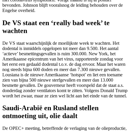
bevonden. Johnson blijft vooralsnog de leiding behouden over de
Engelse overheid.
De VS staat een ‘really bad week’ te
wachten
De VS staat waarschijnlijk de moeilijkste week te wachten. Het
dodental is inmiddels opgelopen tot meer dan 9.500. Het aantal
‘actieve’ besmettingsgevallen is ruim 300.000. New York, het
Amerikaanse epicentrum van het virus, rapporteerde zondag voor
het eerst een gedaald dodental t.o.v. de dag ervoor. Maar het waren
nog steeds bijna 600 doden en meer dan 7.300 nieuwe gevallen.
Lousiana is de nieuwe Amerikaanse ‘hotspot’ en liet een toename
zien van bijna 500 nieuwe sterfgevallen en meer dan 13.000
besmette gevallen. De gouverneur heeft voorspeld dat de staat a.s.
donderdag zonder ventilators komt te zitten. Volgens Donald Trump
wordt het zwaar, maar ze zien wel licht aan het einde van de tunnel.
Saudi-Arabië en Rusland stellen
ontmoeting uit, olie daalt
De OPEC+ meeting, betreffende de verlaging van de olieproductie,