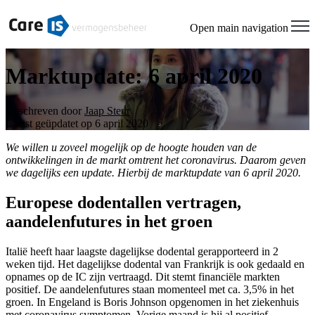
Open main navigation
Marktupdate: 6 april 2020
Geschreven door
Jaap Steur
Laatst geüpdatet op 6 april 2020
We willen u zoveel mogelijk op de hoogte houden van de
ontwikkelingen in de markt omtrent het coronavirus. Daarom geven
we dagelijks een update. Hierbij de marktupdate van 6 april 2020.
Europese dodentallen vertragen,
aandelenfutures in het groen
Italië heeft haar laagste dagelijkse dodental gerapporteerd in 2
weken tijd. Het dagelijkse dodental van Frankrijk is ook gedaald en
opnames op de IC zijn vertraagd. Dit stemt financiële markten
positief. De aandelenfutures staan momenteel met ca. 3,5% in het
groen. In Engeland is Boris Johnson opgenomen in het ziekenhuis
met coronavirus symptomen. Vorige maand is hij al positief