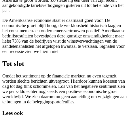
Amerika te groot worden. Zo stelde hij een deel van zijn recent
aangekondigde tariefsverhogingen gisteren uit tot het einde van het
jaar.
De Amerikaanse economie staat er daarnaast goed voor. De
economische groei blijft hoog, de werkloosheid historisch laag en
het consumenten- en ondernemersvertrouwen positief. Amerikaanse
bedrijfsresultaten bevestigden deze gunstige omstandigheden; maar
liefst 73% van de bedrijven wist de winstverwachtingen van de
aandelenanalisten het afgelopen kwartaal te verslaan. Signalen voor
een recessie zien we hierin niet.
Tot slot
Omdat het sentiment op de financiële markten nu even tegenzit,
worden slechte berichten uitvergroot. Hierdoor kunnen koersen van
dag tot dag flink schommelen. Los van het negatieve sentiment zien
we per saldo echter nog steeds een positieve economische groei
wereldwijd. We zien daarom nu geen aanleiding om wijzigingen aan
te brengen in de beleggingsportefeuilles.
Lees ook