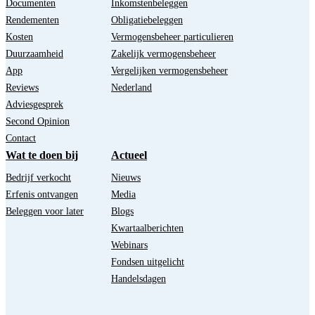
Documenten
Inkomstenbeleggen
Rendementen
Obligatiebeleggen
Kosten
Vermogensbeheer particulieren
Duurzaamheid
Zakelijk vermogensbeheer
App
Vergelijken vermogensbeheer
Reviews
Nederland
Adviesgesprek
Second Opinion
Contact
Wat te doen bij
Actueel
Bedrijf verkocht
Nieuws
Erfenis ontvangen
Media
Beleggen voor later
Blogs
Kwartaalberichten
Webinars
Fondsen uitgelicht
Handelsdagen