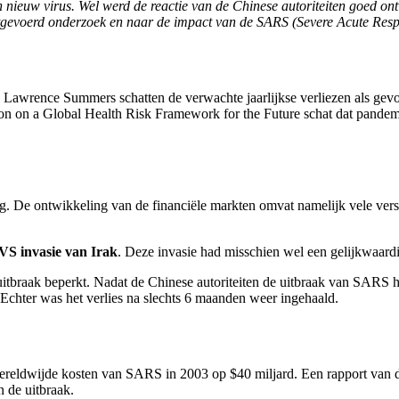
en nieuw virus. Wel werd de reactie van de Chinese autoriteiten goed on
uitgevoerd onderzoek en naar de impact van de SARS (Severe Acute Resp
Lawrence Summers schatten de verwachte jaarlijkse verliezen als gevol
n on a Global Health Risk Framework for the Future schat dat pandemi
ig. De ontwikkeling van de financiële markten omvat namelijk vele vers
VS invasie van Irak
. Deze invasie had misschien wel een gelijkwaardi
 uitbraak beperkt. Nadat de Chinese autoriteiten de uitbraak van SA
Echter was het verlies na slechts 6 maanden weer ingehaald.
dwijde kosten van SARS in 2003 op $40 miljard. Een rapport van de 
 de uitbraak.