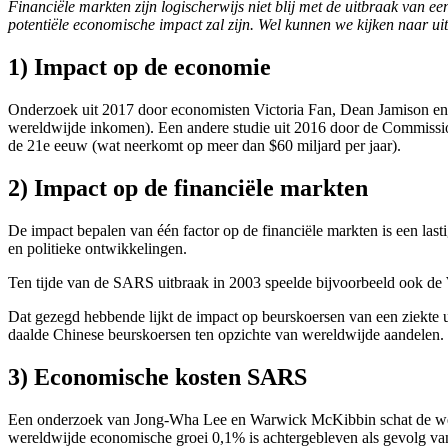
Financiële markten zijn logischerwijs niet blij met de uitbraak van e
potentiële economische impact zal zijn. Wel kunnen we kijken naar 
1) Impact op de economie
Onderzoek uit 2017 door economisten Victoria Fan, Dean Jamison en 
wereldwijde inkomen). Een andere studie uit 2016 door de Commissio
de 21e eeuw (wat neerkomt op meer dan $60 miljard per jaar).
2) Impact op de financiële markten
De impact bepalen van één factor op de financiële markten is een last
en politieke ontwikkelingen.
Ten tijde van de SARS uitbraak in 2003 speelde bijvoorbeeld ook de
Dat gezegd hebbende lijkt de impact op beurskoersen van een ziekte
daalde Chinese beurskoersen ten opzichte van wereldwijde aandelen. 
3) Economische kosten SARS
Een onderzoek van Jong-Wha Lee en Warwick McKibbin schat de werel
wereldwijde economische groei 0,1% is achtergebleven als gevolg van