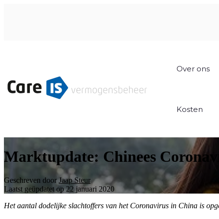
Over ons
Kosten
Marktupdate: Chinees Coronav
Geschreven door
Jaap Steur
Laatst geüpdatet op 22 januari 2020
Het aantal dodelijke slachtoffers van het Coronavirus in China is opg