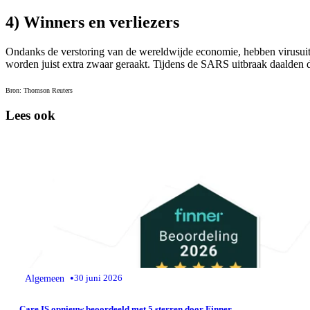
4) Winners en verliezers
Ondanks de verstoring van de wereldwijde economie, hebben virusuitbr
worden juist extra zwaar geraakt. Tijdens de SARS uitbraak daalden 
Bron: Thomson Reuters
Lees ook
•
Algemeen
30 juni 2026
Care IS opnieuw beoordeeld met 5 sterren door Finner