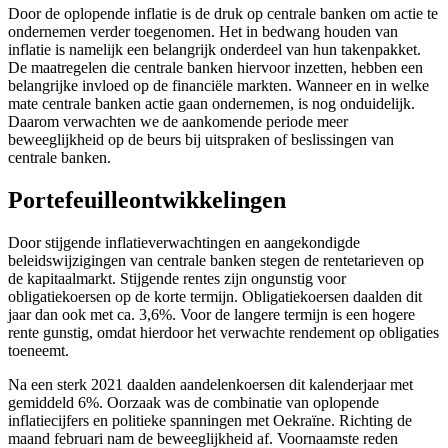
Door de oplopende inflatie is de druk op centrale banken om actie te
ondernemen verder toegenomen. Het in bedwang houden van
inflatie is namelijk een belangrijk onderdeel van hun takenpakket.
De maatregelen die centrale banken hiervoor inzetten, hebben een
belangrijke invloed op de financiële markten. Wanneer en in welke
mate centrale banken actie gaan ondernemen, is nog onduidelijk.
Daarom verwachten we de aankomende periode meer
beweeglijkheid op de beurs bij uitspraken of beslissingen van
centrale banken.
Portefeuilleontwikkelingen
Door stijgende inflatieverwachtingen en aangekondigde
beleidswijzigingen van centrale banken stegen de rentetarieven op
de kapitaalmarkt. Stijgende rentes zijn ongunstig voor
obligatiekoersen op de korte termijn. Obligatiekoersen daalden dit
jaar dan ook met ca. 3,6%. Voor de langere termijn is een hogere
rente gunstig, omdat hierdoor het verwachte rendement op obligaties
toeneemt.
Na een sterk 2021 daalden aandelenkoersen dit kalenderjaar met
gemiddeld 6%. Oorzaak was de combinatie van oplopende
inflatiecijfers en politieke spanningen met Oekraïne. Richting de
maand februari nam de beweeglijkheid af. Voornaamste reden