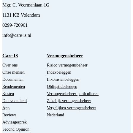
Mgr. C. Veermanlaan 1G
1131 KB Volendam
0299-720961
info@care-is.nl
Care IS
Vermogensbeheer
Over ons
Risico vermogensbeheer
Onze mensen
Indexbeleggen
Documenten
Inkomstenbeleggen
Rendementen
Obligatiebeleggen
Kosten
Vermogensbeheer particulieren
Duurzaamheid
Zakelijk vermogensbeheer
App
Vergelijken vermogensbeheer
Reviews
Nederland
Adviesgesprek
Second Opinion