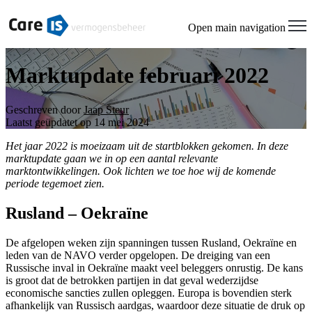
Open main navigation
Marktupdate februari 2022
Geschreven door
Jaap Steur
Laatst geüpdatet op 14 mei 2024
Het jaar 2022 is moeizaam uit de startblokken gekomen. In deze
marktupdate gaan we in op een aantal relevante
marktontwikkelingen. Ook lichten we toe hoe wij de komende
periode tegemoet zien.
Rusland – Oekraïne
De afgelopen weken zijn spanningen tussen Rusland, Oekraïne en
leden van de NAVO verder opgelopen. De dreiging van een
Russische inval in Oekraïne maakt veel beleggers onrustig. De kans
is groot dat de betrokken partijen in dat geval wederzijdse
economische sancties zullen opleggen. Europa is bovendien sterk
afhankelijk van Russisch aardgas, waardoor deze situatie de druk op