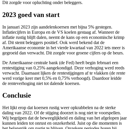
Dit zorgde voor opluchting onder beleggers.
screen
reader
2023 goed van start
to
help
you
In januari 2023 zijn aandelenkoersen met bijna 5% gestegen.
navigate
Inflatiecijfers in Europa en de VS koelen gestaag af. Wanneer de
and
inflatie rustig blijft dalen, neemt de kans op een economische krimp
interact
af. Dit stemt beleggers positief. Ook werd bekend dat de
with
Amerikaanse economie in het vierde kwartaal van 2022 iets meer is
the
gegroeid dan verwacht. Dit zorgde voor groene cijfers op de beurs.
content.
De Amerikaanse centrale bank (de Fed) heeft begin februari een
rentestijging van 0,25% aangekondigd. Deze verhoging werd reeds
verwacht. Daarnaast lijken de rentestijgingen af te vlakken (de rente
werd vorige keer met 0,5% en 0,75% verhoogd). Daardoor leidde
de renteverhoging niet tot dalende koersen.
Conclusie
Het lijkt erop dat koersen rustig weer opkrabbelen na de sterke
daling van 2022. Of de stijging doorzet is nog niet te voorspellen.
Wij begrijpen dat de beweeglijkheid en daling van het afgelopen jaar
kunnen leiden tot onrust en onzekerheid. Juist op die momenten is
het belangrijk om rustig te blijven. Onzekere periodes horen bij