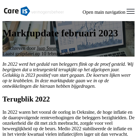
Welcome
to
Open main navigation
All
in
One
Marktupdate februari 2023
Accessibility
screen
reader.
Geschreven door
Jaap Steur
To
Laatst geüpdatet op 10 februari 2023
start
the
In 2022 werd het geduld van beleggers flink op de proef gesteld. Wij
All
begrijpen dat u teleurgesteld terugkijkt op het afgelopen jaar.
in
Gelukkig is 2023 positief van start gegaan. De koersen lijken weer
One
op te krabbelen. In deze marktupdate gaan we in op de
Accessibility
ontwikkelingen die hieraan hebben bijgedragen.
screen
reader,
Terugblik 2022
press
"Ctrl
+
In 2022 waren het vooral de oorlog in Oekraïne, de hoge inflatie en
/".
de daaropvolgende renteverhogingen die beleggers bezighielden. De
This
onzekerheid die dit met zich meebracht, zorgde voor veel
shortcut
beweeglijkheid op de beurs. Medio 2022 stabiliseerde de inflatie en
activates
in het vierde kwartaal vielen inflatiecijfers lager uit dan verwacht.
the