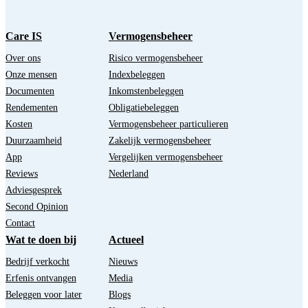
Care IS
Vermogensbeheer
Over ons
Risico vermogensbeheer
Onze mensen
Indexbeleggen
Documenten
Inkomstenbeleggen
Rendementen
Obligatiebeleggen
Kosten
Vermogensbeheer particulieren
Duurzaamheid
Zakelijk vermogensbeheer
App
Vergelijken vermogensbeheer
Reviews
Nederland
Adviesgesprek
Second Opinion
Contact
Wat te doen bij
Actueel
Bedrijf verkocht
Nieuws
Erfenis ontvangen
Media
Beleggen voor later
Blogs