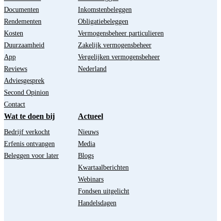
Documenten
Inkomstenbeleggen
Rendementen
Obligatiebeleggen
Kosten
Vermogensbeheer particulieren
Duurzaamheid
Zakelijk vermogensbeheer
App
Vergelijken vermogensbeheer
Reviews
Nederland
Adviesgesprek
Second Opinion
Contact
Wat te doen bij
Actueel
Bedrijf verkocht
Nieuws
Erfenis ontvangen
Media
Beleggen voor later
Blogs
Kwartaalberichten
Webinars
Fondsen uitgelicht
Handelsdagen