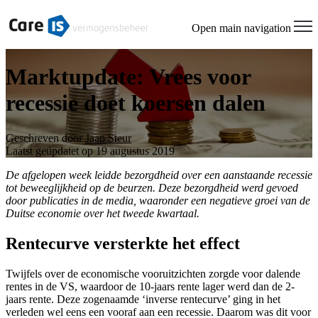
Open main navigation
Marktupdate: Vrees voor
recessie doet koersen dalen
Geschreven door
Jaap Steur
Laatst geüpdatet op 19 augustus 2019
De afgelopen week leidde bezorgdheid over een aanstaande recessie
tot beweeglijkheid op de beurzen. Deze bezorgdheid werd gevoed
door publicaties in de media, waaronder een negatieve groei van de
Duitse economie over het tweede kwartaal.
Rentecurve versterkte het effect
Twijfels over de economische vooruitzichten zorgde voor dalende
rentes in de VS, waardoor de 10-jaars rente lager werd dan de 2-
jaars rente. Deze zogenaamde ‘inverse rentecurve’ ging in het
verleden wel eens een vooraf aan een recessie. Daarom was dit voor