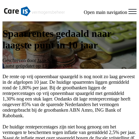
Open main navigation
Spaarrentes gedaald naar
laagste punt in 10 jaar
Geschreven door
Jaap Steur
Laatst geüpdatet op 13 januari 2014
De rente op vrij opneembaar spaargeld is nog nooit zo laag geweest
in de afgelopen 10 jaar. De huidige spaarrentes liggen gemiddeld
rond de 1,80% per jaar. Bij de grootbanken liggen de
rentepercentages op vrij opneembaar spaargeld met gemiddeld
1,30% nog een stuk lager. Ondanks dit lage rentepercentage heeft
ongeveer 85% van de sparende Nederlanders het vermogen
ondergebracht bij de grootbanken ABN Amro, ING Bank of
Rabobank.
De huidige rentepercentages zijn niet hoog genoeg om het
vermogen te beschermen tegen inflatie van gemiddeld 2,5% per jaar.
Naast de inflatie moet over spaargeld boven de fiscale vrijstelling (€