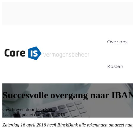
Over ons
Kosten
Succesvolle overgang naar IBA
Geschreven door
Jaap Steur
Laatst geüpdatet op 22 april 2016
Zaterdag 16 april 2016 heeft BinckBank alle rekeningen omgezet n