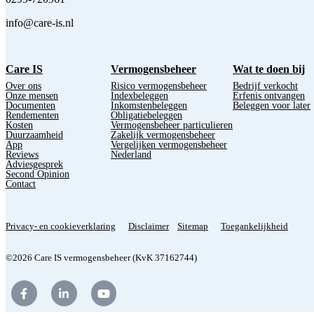
info@care-is.nl
Care IS
Vermogensbeheer
Wat te doen bij
Over ons
Risico vermogensbeheer
Bedrijf verkocht
Onze mensen
Indexbeleggen
Erfenis ontvangen
Documenten
Inkomstenbeleggen
Beleggen voor later
Rendementen
Obligatiebeleggen
Kosten
Vermogensbeheer particulieren
Duurzaamheid
Zakelijk vermogensbeheer
App
Vergelijken vermogensbeheer
Reviews
Nederland
Adviesgesprek
Second Opinion
Contact
Privacy- en cookieverklaring
Disclaimer
Sitemap
Toegankelijkheid
©2026 Care IS vermogensbeheer (KvK 37162744)