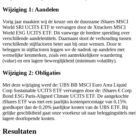
Wijziging 1: Aandelen
Vorig jaar maakten wij de keuze om de duurzame iShares MSCI
World SRI UCITS ETF te vervangen door de Xtrackers MSCI
World ESG UCITS ETF. Dit vanwege de bredere spreiding over
verschillende aandelentitels. Daarnaast sloot de verhouding tussen
verschillende stijlfactoren beter aan bij onze wensen. Door te
beleggen in stijlfactoren leggen we de nadruk op aandelen met
wenselijke kenmerken, zoals een aantrekkelijkere waardering
(value) en een lagere beweeglijkheid (minimum volatility).
Wijziging 2: Obligaties
Met deze wijziging werd de: UBS BB MSCI Euro Area Liquid
Corp Sustainable UCITS ETF vervangen door de: iShares € Corp
Bond ESG Paris-Aligned Climate UCITS ETF. De aangekochte
iShares ETF was met een jaarlijks kostenpercentage van 0,15%
goedkoper dan de 0,20% jaarlijkse kosten van de UBS ETF. Bij
gelijke geschiktheid gaat onze voorkeur uit naar beleggingstitels met
lagere doorlopende kosten.
Resultaten