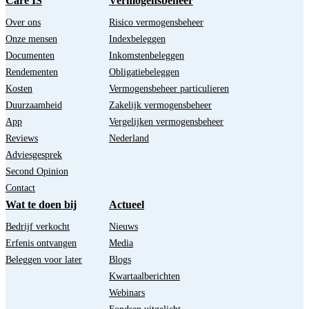
Care IS
Vermogensbeheer
Over ons
Risico vermogensbeheer
Onze mensen
Indexbeleggen
Documenten
Inkomstenbeleggen
Rendementen
Obligatiebeleggen
Kosten
Vermogensbeheer particulieren
Duurzaamheid
Zakelijk vermogensbeheer
App
Vergelijken vermogensbeheer
Reviews
Nederland
Adviesgesprek
Second Opinion
Contact
Wat te doen bij
Actueel
Bedrijf verkocht
Nieuws
Erfenis ontvangen
Media
Beleggen voor later
Blogs
Kwartaalberichten
Webinars