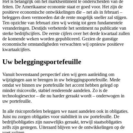
Het is belangrijk om het marktsentiment te onderscheiden van de
feiten. De Amerikaanse economie staat er goed voor. Het zijn de
positieve economische ontwikkelingen die – net als in februari –
beleggers doen vermoeden dat de rente mogelijk sneller zal stijgen.
Ten opzichte van februari zien wij weinig tot geen fundamentele
veranderingen. Destijds verbeterde het sentiment na publicatie van
sterke bedrijfscijfers. De eerste cijfers over het derde kwartaal zullen
de komende weken worden gepubliceerd. Gezien de gunstige
economische omstandigheden verwachten wij opnieuw positieve
kwartaalcijfers.
Uw beleggingsportefeuille
Vanuit bovenstaand perspectief zien wij geen aanleiding om
wijzigingen aan te brengen in uw beleggingsportefeuille. Mede
omdat we binnen uw portefeuille het accent hebben gelegd op
minder risicovolle, stabiel renderende aandelen. Zo is de
technologiesector – die nu harder geraakt wordt – onderwogen in
uw portefeuille.
In alle risicoprofielen beleggen we naast aandelen ook in obligaties.
Juist nu zorgen obligaties voor stabiliteit in uw portefeuille. De
bedrijfsobligaties zijn nauwelijks geraakt, terwijl staatsobligaties
zelfs zijn gestegen. Uiteraard blijven we de ontwikkelingen op de
voet volgen.