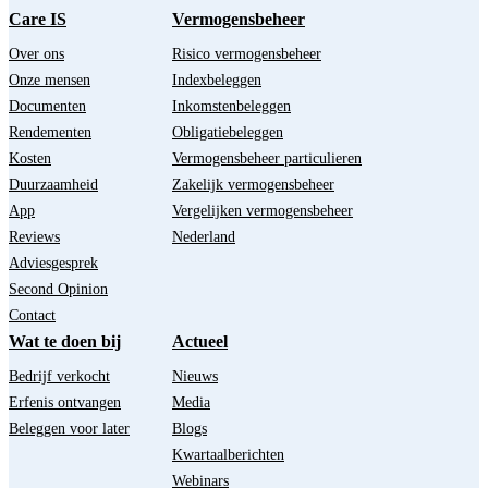
Care IS
Vermogensbeheer
Over ons
Risico vermogensbeheer
Onze mensen
Indexbeleggen
Documenten
Inkomstenbeleggen
Rendementen
Obligatiebeleggen
Kosten
Vermogensbeheer particulieren
Duurzaamheid
Zakelijk vermogensbeheer
App
Vergelijken vermogensbeheer
Reviews
Nederland
Adviesgesprek
Second Opinion
Contact
Wat te doen bij
Actueel
Bedrijf verkocht
Nieuws
Erfenis ontvangen
Media
Beleggen voor later
Blogs
Kwartaalberichten
Webinars