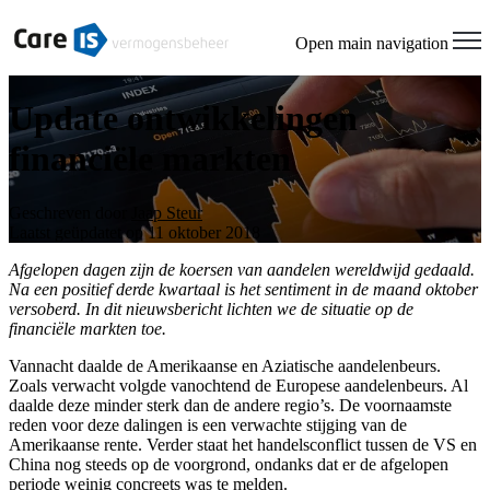
Open main navigation
Update ontwikkelingen
financiële markten
Geschreven door
Jaap Steur
Laatst geüpdatet op 11 oktober 2018
Afgelopen dagen zijn de koersen van aandelen wereldwijd gedaald.
Na een positief derde kwartaal is het sentiment in de maand oktober
versoberd. In dit nieuwsbericht lichten we de situatie op de
financiële markten toe.
Vannacht daalde de Amerikaanse en Aziatische aandelenbeurs.
Zoals verwacht volgde vanochtend de Europese aandelenbeurs. Al
daalde deze minder sterk dan de andere regio’s. De voornaamste
reden voor deze dalingen is een verwachte stijging van de
Amerikaanse rente. Verder staat het handelsconflict tussen de VS en
China nog steeds op de voorgrond, ondanks dat er de afgelopen
periode weinig concreets was te melden.