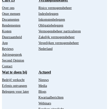
Care IS
Vermogensbeheer
Over ons
Risico vermogensbeheer
Onze mensen
Indexbeleggen
Documenten
Inkomstenbeleggen
Rendementen
Obligatiebeleggen
Kosten
Vermogensbeheer particulieren
Duurzaamheid
Zakelijk vermogensbeheer
App
Vergelijken vermogensbeheer
Reviews
Nederland
Adviesgesprek
Second Opinion
Contact
Wat te doen bij
Actueel
Bedrijf verkocht
Nieuws
Erfenis ontvangen
Media
Beleggen voor later
Blogs
Kwartaalberichten
Webinars