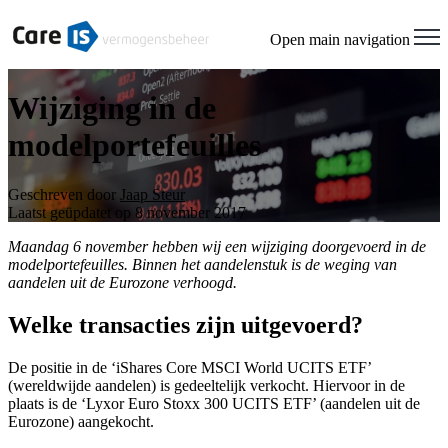
Open main navigation
Wijziging in de
modelportefeuilles
Geschreven door
Jaap Steur
Laatst geüpdatet op 8 november 2017
Maandag 6 november hebben wij een wijziging doorgevoerd in de
modelportefeuilles. Binnen het aandelenstuk is de weging van
aandelen uit de Eurozone verhoogd.
Welke transacties zijn uitgevoerd?
De positie in de ‘iShares Core MSCI World UCITS ETF’
(wereldwijde aandelen) is gedeeltelijk verkocht. Hiervoor in de
plaats is de ‘Lyxor Euro Stoxx 300 UCITS ETF’ (aandelen uit de
Eurozone) aangekocht.