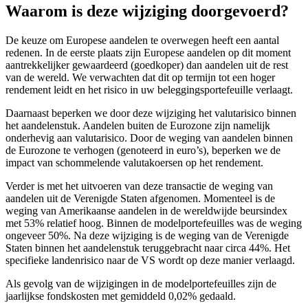
Waarom is deze wijziging doorgevoerd?
De keuze om Europese aandelen te overwegen heeft een aantal
redenen. In de eerste plaats zijn Europese aandelen op dit moment
aantrekkelijker gewaardeerd (goedkoper) dan aandelen uit de rest
van de wereld. We verwachten dat dit op termijn tot een hoger
rendement leidt en het risico in uw beleggingsportefeuille verlaagt.
Daarnaast beperken we door deze wijziging het valutarisico binnen
het aandelenstuk. Aandelen buiten de Eurozone zijn namelijk
onderhevig aan valutarisico. Door de weging van aandelen binnen
de Eurozone te verhogen (genoteerd in euro’s), beperken we de
impact van schommelende valutakoersen op het rendement.
Verder is met het uitvoeren van deze transactie de weging van
aandelen uit de Verenigde Staten afgenomen. Momenteel is de
weging van Amerikaanse aandelen in de wereldwijde beursindex
met 53% relatief hoog. Binnen de modelportefeuilles was de weging
ongeveer 50%. Na deze wijziging is de weging van de Verenigde
Staten binnen het aandelenstuk teruggebracht naar circa 44%. Het
specifieke landenrisico naar de VS wordt op deze manier verlaagd.
Als gevolg van de wijzigingen in de modelportefeuilles zijn de
jaarlijkse fondskosten met gemiddeld 0,02% gedaald.