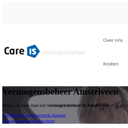
Over ons
Kosten
Vermogensbeheer Amstelveen
Bent u op zoek naar een
vermogensbeheer in Amstelveen
of in de 
Vrijblijvend adviesgesprek plannen
Download de gratis brochure