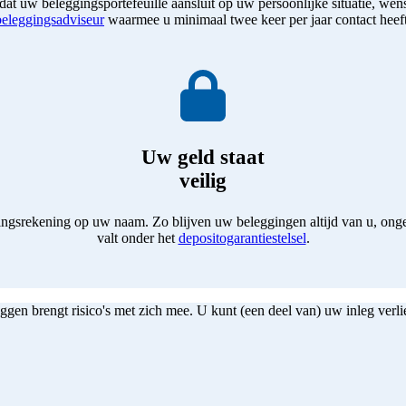
at uw beleggingsportefeuille aansluit op uw persoonlijke situatie, we
beleggingsadviseur
waarmee u minimaal twee keer per jaar contact heeft
Uw geld staat
veilig
gsrekening op uw naam. Zo blijven uw beleggingen altijd van u, ongea
valt onder het
depositogarantiestelsel
.
ggen brengt risico's met zich mee. U kunt (een deel van) uw inleg verli