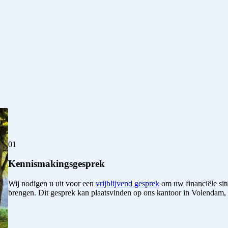
01
Kennismakingsgesprek
Wij nodigen u uit voor een
vrijblijvend gesprek
om uw financiële situ
brengen. Dit gesprek kan plaatsvinden op ons kantoor in Volendam, bi