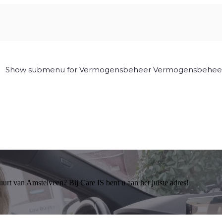
Show submenu for Vermogensbeheer
Vermogensbehee
buurt van Amstelveen? Bij Care IS bent u aan het juiste adres!