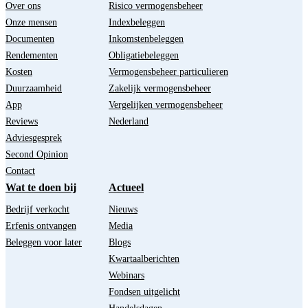
Over ons
Risico vermogensbeheer
Onze mensen
Indexbeleggen
Documenten
Inkomstenbeleggen
Rendementen
Obligatiebeleggen
Kosten
Vermogensbeheer particulieren
Duurzaamheid
Zakelijk vermogensbeheer
App
Vergelijken vermogensbeheer
Reviews
Nederland
Adviesgesprek
Second Opinion
Contact
Wat te doen bij
Actueel
Bedrijf verkocht
Nieuws
Erfenis ontvangen
Media
Beleggen voor later
Blogs
Kwartaalberichten
Webinars
Fondsen uitgelicht