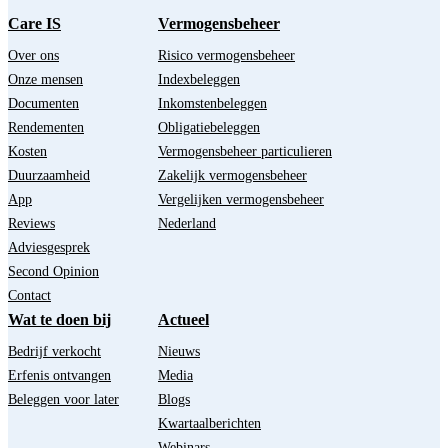
Care IS
Vermogensbeheer
Over ons
Risico vermogensbeheer
Onze mensen
Indexbeleggen
Documenten
Inkomstenbeleggen
Rendementen
Obligatiebeleggen
Kosten
Vermogensbeheer particulieren
Duurzaamheid
Zakelijk vermogensbeheer
App
Vergelijken vermogensbeheer
Reviews
Nederland
Adviesgesprek
Second Opinion
Contact
Wat te doen bij
Actueel
Bedrijf verkocht
Nieuws
Erfenis ontvangen
Media
Beleggen voor later
Blogs
Kwartaalberichten
Webinars