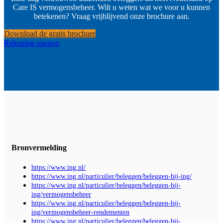
Care IS vermogensbeheer. Wilt u weten wat we voor u kunnen
betekenen? Vraag vrijblijvend onze brochure aan.
Download de gratis brochure
Rekening openen
Bronvermelding
https://www.ing.nl/
https://www.ing.nl/particulier/beleggen/beleggen-bij-ing/
https://www.ing.nl/particulier/beleggen/beleggen-bij-
ing/vermogensbeheer
https://www.ing.nl/particulier/beleggen/beleggen-bij-
ing/vermogensbeheer-rendementen
https://www.ing.nl/particulier/beleggen/beleggen-bij-