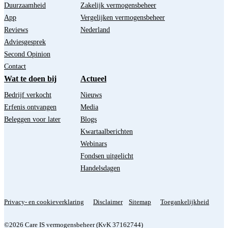
Duurzaamheid
Zakelijk vermogensbeheer
App
Vergelijken vermogensbeheer
Reviews
Nederland
Adviesgesprek
Second Opinion
Contact
Wat te doen bij
Actueel
Bedrijf verkocht
Nieuws
Erfenis ontvangen
Media
Beleggen voor later
Blogs
Kwartaalberichten
Webinars
Fondsen uitgelicht
Handelsdagen
Privacy- en cookieverklaring
Disclaimer
Sitemap
Toegankelijkheid
©2026 Care IS vermogensbeheer (KvK 37162744)