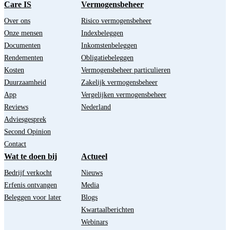
Care IS
Vermogensbeheer
Over ons
Risico vermogensbeheer
Onze mensen
Indexbeleggen
Documenten
Inkomstenbeleggen
Rendementen
Obligatiebeleggen
Kosten
Vermogensbeheer particulieren
Duurzaamheid
Zakelijk vermogensbeheer
App
Vergelijken vermogensbeheer
Reviews
Nederland
Adviesgesprek
Second Opinion
Contact
Wat te doen bij
Actueel
Bedrijf verkocht
Nieuws
Erfenis ontvangen
Media
Beleggen voor later
Blogs
Kwartaalberichten
Webinars