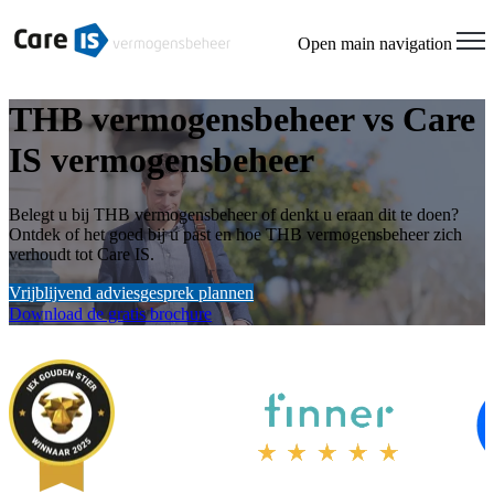
Open main navigation
THB vermogensbeheer vs Care
IS vermogensbeheer
Belegt u bij THB vermogensbeheer of denkt u eraan dit te doen?
Ontdek of het goed bij u past en hoe THB vermogensbeheer zich
verhoudt tot Care IS.
Vrijblijvend adviesgesprek plannen
Download de gratis brochure