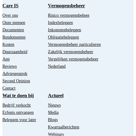
Care IS
Vermogensbeheer
Over ons
Risico vermogensbeheer
Onze mensen
Indexbeleggen
Documenten
Inkomstenbeleggen
Rendementen
Obligatiebeleggen
Kosten
Vermogensbeheer particulieren
Duurzaamheid
Zakelijk vermogensbeheer
App
Vergelijken vermogensbeheer
Reviews
Nederland
Adviesgesprek
Second Opinion
Contact
Wat te doen bij
Actueel
Bedrijf verkocht
Nieuws
Erfenis ontvangen
Media
Beleggen voor later
Blogs
Kwartaalberichten
Webinars