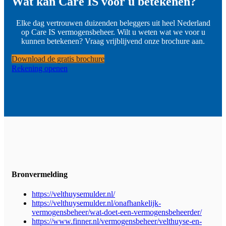
Wat kan Care IS voor u betekenen?
Elke dag vertrouwen duizenden beleggers uit heel Nederland
op Care IS vermogensbeheer. Wilt u weten wat we voor u
kunnen betekenen? Vraag vrijblijvend onze brochure aan.
Download de gratis brochure
Rekening openen
Bronvermelding
https://velthuysemulder.nl/
https://velthuysemulder.nl/onafhankelijk-
vermogensbeheer/wat-doet-een-vermogensbeheerder/
https://www.finner.nl/vermogensbeheer/velthuyse-en-