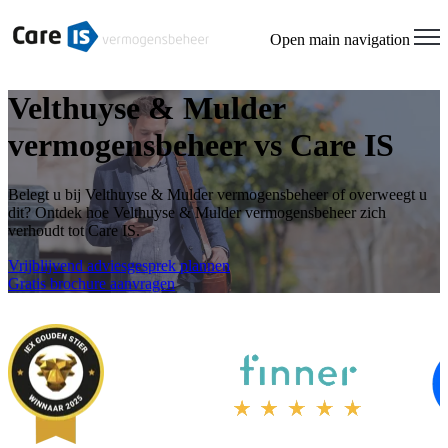
Open main navigation
Velthuyse & Mulder
vermogensbeheer vs Care IS
Belegt u bij Velthuyse & Mulder vermogensbeheer of overweegt u
dit? Ontdek hoe Velthuyse & Mulder vermogensbeheer zich
verhoudt tot Care IS.
Vrijblijvend adviesgesprek plannen
Gratis brochure aanvragen