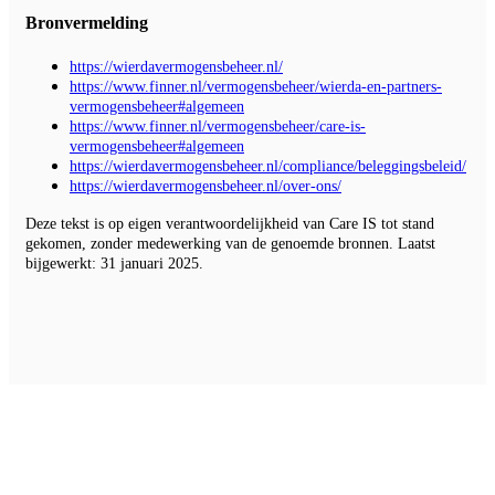
Bronvermelding
https://wierdavermogensbeheer.nl/
https://www.finner.nl/vermogensbeheer/wierda-en-partners-
vermogensbeheer#algemeen
https://www.finner.nl/vermogensbeheer/care-is-
vermogensbeheer#algemeen
https://wierdavermogensbeheer.nl/compliance/beleggingsbeleid/
https://wierdavermogensbeheer.nl/over-ons/
Deze tekst is op eigen verantwoordelijkheid van Care IS tot stand
gekomen, zonder medewerking van de genoemde bronnen. Laatst
bijgewerkt: 31 januari 2025.