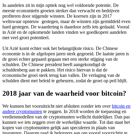
In aandelen zit in mijn optiek nog wel voldoende potentie. De
meeste economieën groeien sterker dan verwacht en bedrijven
profiteren door stijgende winsten. De koersen zijn in 2017
weliswaar opnieuw gestegen, maar de winsten zijn gemiddeld even
hard gestegen. De waardering is daardoor zelfs iets gedaald. Vooral
in Azië en de opkomende landen vinden we goedkopere aandelen
met veel groei potentieel.
Uit Azië komt echter ook het belangrijkste risico. De Chinese
economie is in de afgelopen jaren sterk gegroeid. De laatste jaren is
de groei echter gepaard gegaan met een sterke stijging van de
schulden. De Chinese president heeft aangekondigd de
schuldenberg aan te pakken. Het risico hiervan is dat de
economische groei sterk terug kan vallen. De verlaging van de
schulden dient met beleid te gebeuren, zodat de groei op peil blijft.
2018 jaar van de waarheid voor bitcoin?
We kunnen het vooruitzicht niet afsluiten zonder iets over
bitcoin en
andere cryptomunten
te zeggen. In 2018 worden de toepassing en
verdienmodellen van de cryptomunten wellicht duidelijker. Dan pas
kunnen we iets zeggen over de werkelijke waarde. Tot dan staat het
kopen van cryptomunten gelijk aan speculeren in plaats van
investeren. Daarom raad ik beleggers aan om vooral voorzichtig te