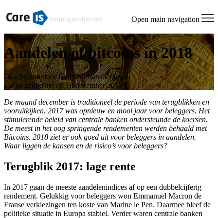
Open main navigation
Aandelen of bitcoins in 2018
Geschreven door
Kelly Sijmonsbergen
Laatst geüpdatet op 18 december 2017
De maand december is traditioneel de periode van terugblikken en
vooruitkijken. 2017 was opnieuw en mooi jaar voor beleggers. Het
stimulerende beleid van centrale banken ondersteunde de koersen.
De meest in het oog springende rendementen werden behaald met
Bitcoins. 2018 ziet er ook goed uit voor beleggers in aandelen.
Waar liggen de kansen en de risico’s voor beleggers?
Terugblik 2017: lage rente
In 2017 gaan de meeste aandelenindices af op een dubbelcijferig
rendement. Gelukkig voor beleggers won Emmanuel Macron de
Franse verkiezingen ten koste van Marine le Pen. Daarmee bleef de
politieke situatie in Europa stabiel. Verder waren centrale banken