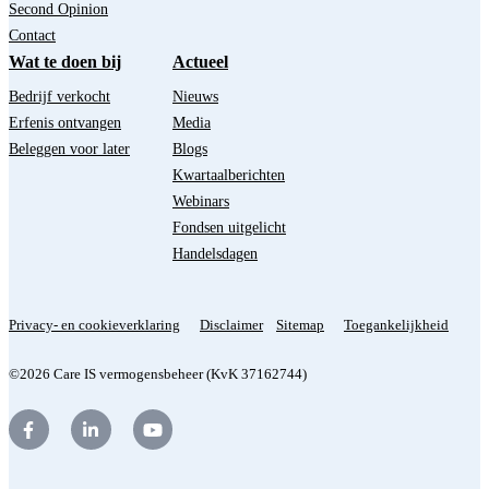
Second Opinion
Contact
Wat te doen bij
Actueel
Bedrijf verkocht
Nieuws
Erfenis ontvangen
Media
Beleggen voor later
Blogs
Kwartaalberichten
Webinars
Fondsen uitgelicht
Handelsdagen
Privacy- en cookieverklaring
Disclaimer
Sitemap
Toegankelijkheid
©2026 Care IS vermogensbeheer (KvK 37162744)