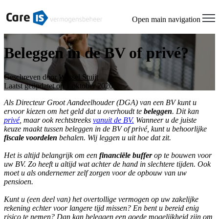
Open main navigation
Beleggen in de BV of privé?
Geschreven door
Wessel Stuijt
Laatst geüpdatet op 1 oktober 2020
Als Directeur Groot Aandeelhouder (DGA) van een BV kunt u
ervoor kiezen om het geld dat u overhoudt te
beleggen
. Dit kan
privé
, maar ook rechtstreeks
vanuit de BV.
Wanneer u de juiste
keuze maakt tussen beleggen in de BV of privé, kunt u behoorlijke
fiscale voordelen
behalen. Wij leggen u uit hoe dat zit.
Het is altijd belangrijk om een
financiële buffer
op te bouwen voor
uw BV. Zo heeft u altijd wat achter de hand in slechtere tijden. Ook
moet u als ondernemer zelf zorgen voor de opbouw van uw
pensioen.
Kunt u (een deel van) het overtollige vermogen op uw zakelijke
rekening echter voor langere tijd missen? En bent u bereid enig
risico te nemen? Dan kan beleggen een goede mogelijkheid zijn om