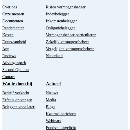
Over ons
Risico vermogensbeheer
Onze mensen
Indexbeleggen
Documenten
Inkomstenbeleggen
Rendementen
Obligatiebeleggen
Kosten
Vermogensbeheer particulieren
Duurzaamheid
Zakelijk vermogensbeheer
App
Vergelijken vermogensbeheer
Reviews
Nederland
Adviesgesprek
Second Opinion
Contact
Wat te doen bij
Actueel
Bedrijf verkocht
Nieuws
Erfenis ontvangen
Media
Beleggen voor later
Blogs
Kwartaalberichten
Webinars
Fondsen uitgelicht