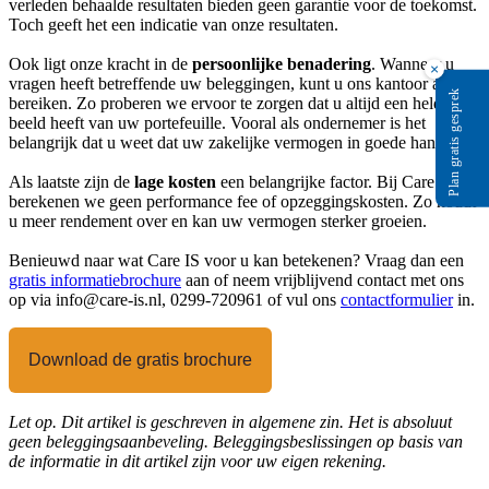
verleden behaalde resultaten bieden geen garantie voor de toekomst.
Toch geeft het een indicatie van onze resultaten.
Ook ligt onze kracht in de
persoonlijke benadering
. Wanneer u
×
vragen heeft betreffende uw beleggingen, kunt u ons kantoor altijd
Plan gratis gesprek
bereiken. Zo proberen we ervoor te zorgen dat u altijd een helder
beeld heeft van uw portefeuille. Vooral als ondernemer is het
belangrijk dat u weet dat uw zakelijke vermogen in goede handen is.
Als laatste zijn de
lage kosten
een belangrijke factor. Bij Care IS
berekenen we geen performance fee of opzeggingskosten. Zo houdt
u meer rendement over en kan uw vermogen sterker groeien.
Benieuwd naar wat Care IS voor u kan betekenen? Vraag dan een
gratis informatiebrochure
aan of neem vrijblijvend contact met ons
op via info@care-is.nl, 0299-720961 of vul ons
contactformulier
in.
Download de gratis brochure
Let op. Dit artikel is geschreven in algemene zin. Het is absoluut
geen beleggingsaanbeveling. Beleggingsbeslissingen op basis van
de informatie in dit artikel zijn voor uw eigen rekening.