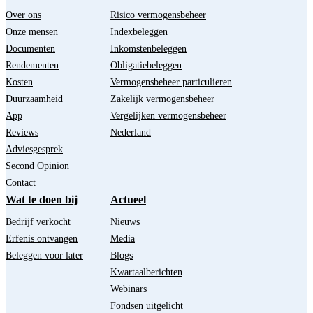
Over ons
Risico vermogensbeheer
Onze mensen
Indexbeleggen
Documenten
Inkomstenbeleggen
Rendementen
Obligatiebeleggen
Kosten
Vermogensbeheer particulieren
Duurzaamheid
Zakelijk vermogensbeheer
App
Vergelijken vermogensbeheer
Reviews
Nederland
Adviesgesprek
Second Opinion
Contact
Wat te doen bij
Actueel
Bedrijf verkocht
Nieuws
Erfenis ontvangen
Media
Beleggen voor later
Blogs
Kwartaalberichten
Webinars
Fondsen uitgelicht