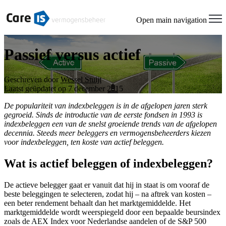
Open main navigation
Passief versus actief
Geschreven door
Wessel Stuijt
Laatst geüpdatet op 7 december 2015
De populariteit van indexbeleggen is in de afgelopen jaren sterk
gegroeid. Sinds de introductie van de eerste fondsen in 1993 is
indexbeleggen een van de snelst groeiende trends van de afgelopen
decennia. Steeds meer beleggers en vermogensbeheerders kiezen
voor indexbeleggen, ten koste van actief beleggen.
Wat is actief beleggen of indexbeleggen?
De actieve belegger gaat er vanuit dat hij in staat is om vooraf de
beste beleggingen te selecteren, zodat hij – na aftrek van kosten –
een beter rendement behaalt dan het marktgemiddelde. Het
marktgemiddelde wordt weerspiegeld door een bepaalde beursindex
zoals de AEX Index voor Nederlandse aandelen of de S&P 500