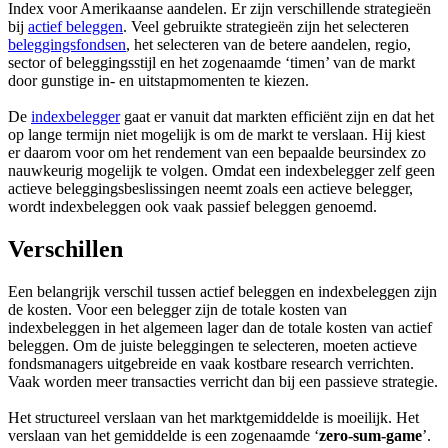
Index voor Amerikaanse aandelen. Er zijn verschillende strategieën
bij
actief beleggen
. Veel gebruikte strategieën zijn het selecteren
beleggingsfondsen
, het selecteren van de betere aandelen, regio,
sector of beleggingsstijl en het zogenaamde ‘timen’ van de markt
door gunstige in- en uitstapmomenten te kiezen.
De
indexbelegger
gaat er vanuit dat markten efficiënt zijn en dat het
op lange termijn niet mogelijk is om de markt te verslaan. Hij kiest
er daarom voor om het rendement van een bepaalde beursindex zo
nauwkeurig mogelijk te volgen. Omdat een indexbelegger zelf geen
actieve beleggingsbeslissingen neemt zoals een actieve belegger,
wordt indexbeleggen ook vaak passief beleggen genoemd.
Verschillen
Een belangrijk verschil tussen actief beleggen en indexbeleggen zijn
de kosten. Voor een belegger zijn de totale kosten van
indexbeleggen in het algemeen lager dan de totale kosten van actief
beleggen. Om de juiste beleggingen te selecteren, moeten actieve
fondsmanagers uitgebreide en vaak kostbare research verrichten.
Vaak worden meer transacties verricht dan bij een passieve strategie.
Het structureel verslaan van het marktgemiddelde is moeilijk. Het
verslaan van het gemiddelde is een zogenaamde ‘
zero-sum-game
’.