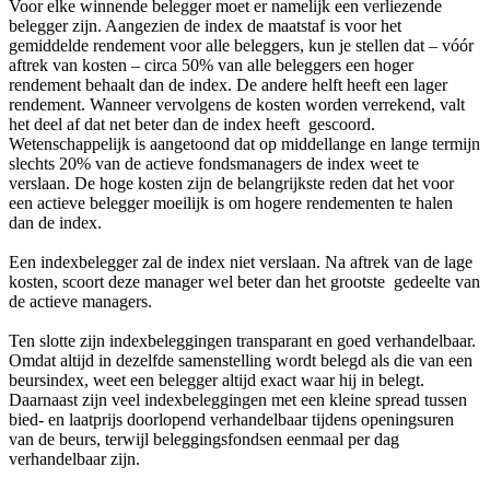
Voor elke winnende belegger moet er namelijk een verliezende
belegger zijn. Aangezien de index de maatstaf is voor het
gemiddelde rendement voor alle beleggers, kun je stellen dat – vóór
aftrek van kosten – circa 50% van alle beleggers een hoger
rendement behaalt dan de index. De andere helft heeft een lager
rendement. Wanneer vervolgens de kosten worden verrekend, valt
het deel af dat net beter dan de index heeft gescoord.
Wetenschappelijk is aangetoond dat op middellange en lange termijn
slechts 20% van de actieve fondsmanagers de index weet te
verslaan. De hoge kosten zijn de belangrijkste reden dat het voor
een actieve belegger moeilijk is om hogere rendementen te halen
dan de index.
Een indexbelegger zal de index niet verslaan. Na aftrek van de lage
kosten, scoort deze manager wel beter dan het grootste gedeelte van
de actieve managers.
Ten slotte zijn indexbeleggingen transparant en goed verhandelbaar.
Omdat altijd in dezelfde samenstelling wordt belegd als die van een
beursindex, weet een belegger altijd exact waar hij in belegt.
Daarnaast zijn veel indexbeleggingen met een kleine spread tussen
bied- en laatprijs doorlopend verhandelbaar tijdens openingsuren
van de beurs, terwijl beleggingsfondsen eenmaal per dag
verhandelbaar zijn.